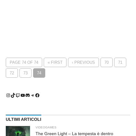
PAGE 74 OF 74
« FIRST
‹ PREVIOUS
70
71
72
73
74
Instagram
TikTok
Twitch
YouTube
Discord
Telegram
Facebook
ULTIMI ARTICOLI
VIDEOGAMES
The Green Light – La tempesta è dentro