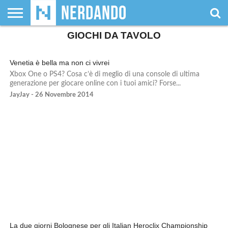
GIOCHI DA TAVOLO
CHI
SIAMO
GIOCHI
GIOCHI
VIDEOGAMES
FILM
FUMETTI
MAGIC:
DUNGEONS
WRESTLING
NERDANDO
I
DA
DI
&
& LIBRI
THE
&
AWARDS
BOLLINI
TAVOLO
RUOLO
SERIE
GATHERING
DRAGONS
Venetia è bella ma non ci vivrei
TV
Xbox One o PS4? Cosa c’è di meglio di una console di ultima
generazione per giocare online con i tuoi amici? Forse...
JayJay - 26 Novembre 2014
La due giorni Bolognese per gli Italian Heroclix Championship