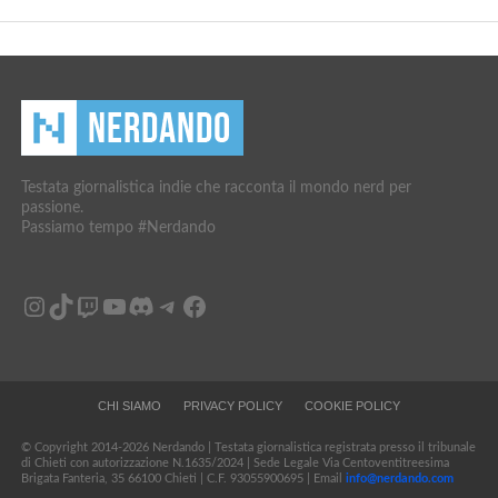
Testata giornalistica indie che racconta il mondo nerd per
passione.
Passiamo tempo #Nerdando
Instagram
TikTok
Twitch
YouTube
Discord
Telegram
Facebook
CHI SIAMO
PRIVACY POLICY
COOKIE POLICY
© Copyright 2014-2026 Nerdando | Testata giornalistica registrata presso il tribunale
di Chieti con autorizzazione N.1635/2024 | Sede Legale Via Centoventitreesima
Brigata Fanteria, 35 66100 Chieti | C.F. 93055900695 | Email
info@nerdando.com