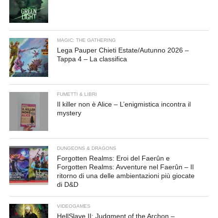
MAGIC: THE GATHERING
Lega Pauper Chieti Estate/Autunno 2026 –
Tappa 4 – La classifica
FUMETTI & LIBRI
Il killer non è Alice – L’enigmistica incontra il
mystery
DUNGEONS & DRAGONS
Forgotten Realms: Eroi del Faerûn e
Forgotten Realms: Avventure nel Faerûn – Il
ritorno di una delle ambientazioni più giocate
di D&D
VIDEOGAMES
HellSlave II: Judgment of the Archon –