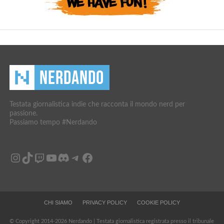
Testata giornalistica indie che racconta il mondo nerd per
passione.
Passiamo tempo #Nerdando
Instagram
TikTok
Twitch
YouTube
Discord
Telegram
Facebook
CHI SIAMO
PRIVACY POLICY
COOKIE POLICY
© Copyright 2014-2026 Nerdando | Testata giornalistica registrata presso il tribunale