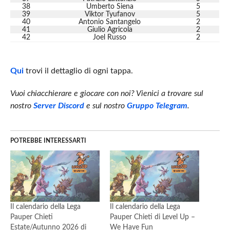
38
Umberto Siena
5
39
Viktor Tyufanov
5
40
Antonio Santangelo
2
41
Giulio Agricola
2
42
Joel Russo
2
Qui
trovi il dettaglio di ogni tappa.
Vuoi chiacchierare e giocare con noi? Vienici a trovare sul
nostro
Server Discord
e sul nostro
Gruppo Telegram
.
POTREBBE INTERESSARTI
Il calendario della Lega
Il calendario della Lega
Pauper Chieti
Pauper Chieti di Level Up –
Estate/Autunno 2026 di
We Have Fun