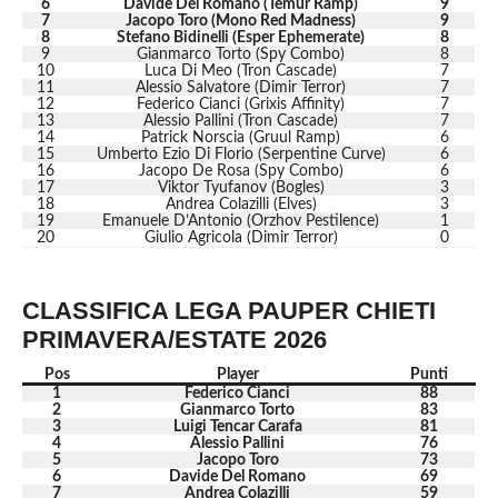
6
Davide Del Romano (Temur Ramp)
9
7
Jacopo Toro (Mono Red Madness)
9
8
Stefano Bidinelli (Esper Ephemerate)
8
9
Gianmarco Torto (Spy Combo)
8
10
Luca Di Meo (Tron Cascade)
7
11
Alessio Salvatore (Dimir Terror)
7
12
Federico Cianci (Grixis Affinity)
7
13
Alessio Pallini (Tron Cascade)
7
14
Patrick Norscia (Gruul Ramp)
6
15
Umberto Ezio Di Florio (Serpentine Curve)
6
16
Jacopo De Rosa (Spy Combo)
6
17
Viktor Tyufanov (Bogles)
3
18
Andrea Colazilli (Elves)
3
19
Emanuele D’Antonio (Orzhov Pestilence)
1
20
Giulio Agricola (Dimir Terror)
0
CLASSIFICA LEGA PAUPER CHIETI
PRIMAVERA/ESTATE 2026
Pos
Player
Punti
1
Federico Cianci
88
2
Gianmarco Torto
83
3
Luigi Tencar Carafa
81
4
Alessio Pallini
76
5
Jacopo Toro
73
6
Davide Del Romano
69
7
Andrea Colazilli
59