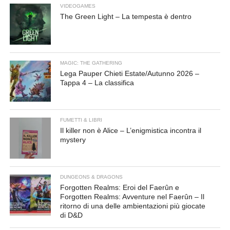
VIDEOGAMES
The Green Light – La tempesta è dentro
MAGIC: THE GATHERING
Lega Pauper Chieti Estate/Autunno 2026 –
Tappa 4 – La classifica
FUMETTI & LIBRI
Il killer non è Alice – L’enigmistica incontra il
mystery
DUNGEONS & DRAGONS
Forgotten Realms: Eroi del Faerûn e
Forgotten Realms: Avventure nel Faerûn – Il
ritorno di una delle ambientazioni più giocate
di D&D