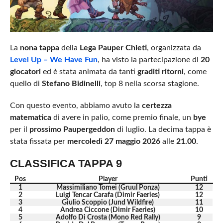
La
nona tappa
della
Lega Pauper Chieti
, organizzata da
Level Up – We Have Fun
, ha visto la partecipazione di
20
giocatori
ed è stata animata da tanti
graditi ritorni
, come
quello di
Stefano Bidinelli
, top 8 nella scorsa stagione.
Con questo evento, abbiamo avuto la
certezza
matematica
di avere in palio, come premio finale, un
bye
per il
prossimo Paupergeddon
di luglio. La decima tappa è
stata fissata per
mercoledì 27 maggio 2026
alle
21.00
.
CLASSIFICA TAPPA 9
Pos
Player
Punti
1
Massimiliano Tomei (Gruul Ponza)
12
2
Luigi Tencar Carafa (Dimir Faeries)
12
3
Giulio Scoppio (Jund Wildfire)
11
4
Andrea Ciccone (Dimir Faeries)
10
5
Adolfo Di Crosta (Mono Red Rally)
9