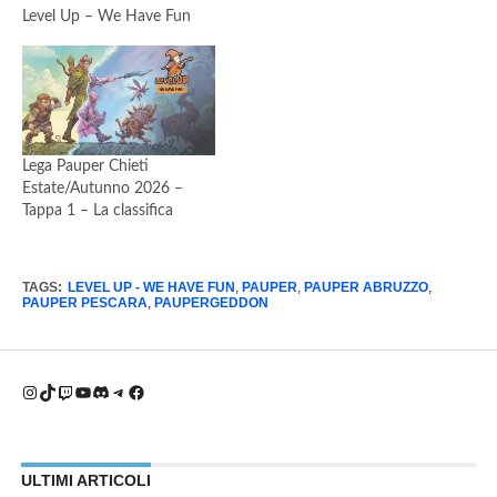
Level Up – We Have Fun
Lega Pauper Chieti
Estate/Autunno 2026 –
Tappa 1 – La classifica
TAGS:
LEVEL UP - WE HAVE FUN
,
PAUPER
,
PAUPER ABRUZZO
,
PAUPER PESCARA
,
PAUPERGEDDON
Instagram
TikTok
Twitch
YouTube
Discord
Telegram
Facebook
ULTIMI ARTICOLI