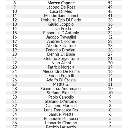
8
Matteo Capone
52
9
Jacopo De Rosa
49
10
Luca Di Meo
48
11
Massimiliano Tomei
41
12
Umberto Ezio Di Florio
38
13
Giulio Scoppio
36
14
Luca Preda
34
15
Emanuele D’Antonio
32
16
Jacopo Travaglini
32
17
Andrea Ciccone
29
18
Alessio Salvatore
28
19
Federico Erodiani
28
20
Dennis Di Biase
27
21
Stefano Sorgentone
21
22
Nino Alessi
20
23
Patrick Norscia
19
24
Alessandro De Palma
16
25
Enrico Puglielli
14
26
Adolfo Di Crosta
11
27
Mattia G.
11
28
Gianmarco Andrenacci
10
29
Stefano Bidinelli
10
30
Paolo Cancello
9
31
Stefano D’Antonio
9
32
Giacomo Fiorucci
8
33
Luna Francesca Fas
8
34
Samuel Presta
6
35
Emanuele Palmucci
5
36
Leonardo Ciommo
5
37
Patrizio Lattanzio
5