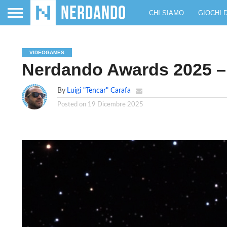
CHI SIAMO
GIOCHI 
VIDEOGAMES
Nerdando Awards 2025 
By
Luigi "Tencar" Carafa
Posted on
19 Dicembre 2025