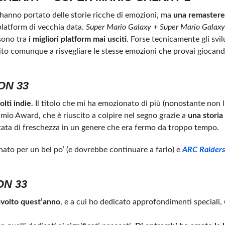
hanno portato delle storie ricche di emozioni, ma
una remastere
platform di vecchia data.
Super Mario Galaxy + Super Mario Galaxy
 sono tra
i migliori platform mai usciti
. Forse tecnicamente gli svi
ito comunque a risvegliare le stesse emozioni che provai giocand
ON 33
lti indie
. Il titolo che mi ha emozionato di più (nonostante non l
l mio Award, che è riuscito a colpire nel segno grazie a
una storia
tata di freschezza in un genere che era fermo da troppo tempo.
to per un bel po’ (e dovrebbe continuare a farlo) e
ARC Raiders
ON 33
avolto quest’anno
, e a cui ho dedicato approfondimenti speciali,