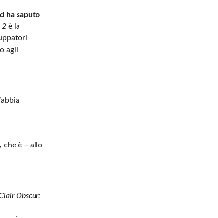
d ha saputo
 2
è la
luppatori
o agli
’abbia
,
che è – allo
Clair Obscur: