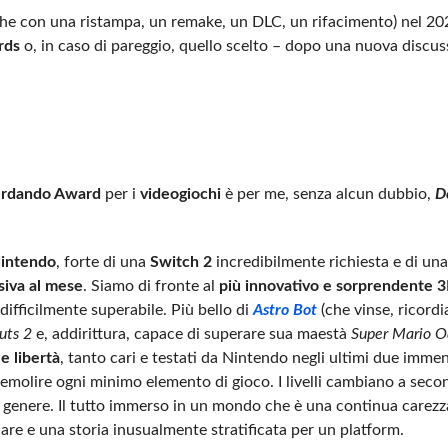
he con una ristampa, un remake, un DLC, un rifacimento) nel 202
rds
o, in caso di pareggio, quello scelto – dopo una nuova discus
rdando Award
per i
videogiochi
è per me, senza alcun dubbio,
D
Nintendo
, forte di una
Switch 2
incredibilmente richiesta e di un
siva al mese
. Siamo di fronte al
più innovativo e sorprendente 
ifficilmente superabile. Più bello di
Astro Bot
(che vinse, ricordi
uts 2
e, addirittura, capace di superare sua maestà
Super Mario O
e libertà
, tanto cari e testati da Nintendo negli ultimi due imme
 demolire ogni minimo elemento di gioco. I livelli cambiano a seco
genere. Il tutto immerso in un mondo che è una continua carezza
are e una storia inusualmente stratificata per un platform.