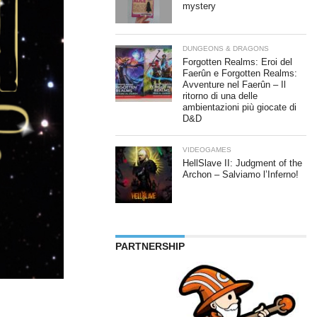
mystery
DUNGEONS & DRAGONS
Forgotten Realms: Eroi del
Faerûn e Forgotten Realms:
Avventure nel Faerûn – Il
ritorno di una delle
ambientazioni più giocate di
D&D
VIDEOGAMES
HellSlave II: Judgment of the
Archon – Salviamo l’Inferno!
PARTNERSHIP