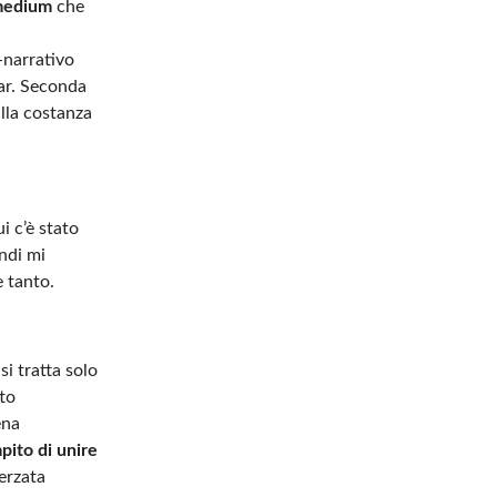
 medium
che
-narrativo
ear. Seconda
alla costanza
i c’è stato
indi mi
e tanto.
i tratta solo
to
ena
pito di unire
erzata