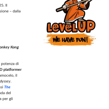
5. Il
sione – dalla
onkey Kong
a potenza di
3D platformer
amocelo, il
dyssey
.
nsi
The
nda del
 per gli