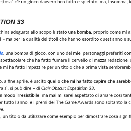
cettosa” c’è un gioco davvero ben fatto e spietato, ma, insomma, 
TION 33
china adeguata allo scopo
è stato una bomba
, proprio come mi a
 – ma per la qualità dei titoli che hanno esordito quest’anno e su
io
, una bomba di gioco, con uno dei miei personaggi preferiti co
e spettacolare che ha fatto fumare il cervello di mezza redazione,
he mi ha fatto impazzire per un titolo che a prima vista sembrere
, a fine aprile, è uscito
quello che mi ha fatto capire che sarebbe
a sì, si può dire – di
Clair Obscur: Expedition 33
.
n modo irresistibile
, ma mai mi sarei aspettato di amare così tan
er tutto l’anno, e i premi dei The Game Awards sono soltanto la ci
ve.
ni, un titolo da utilizzare come esempio per dimostrare cosa signi