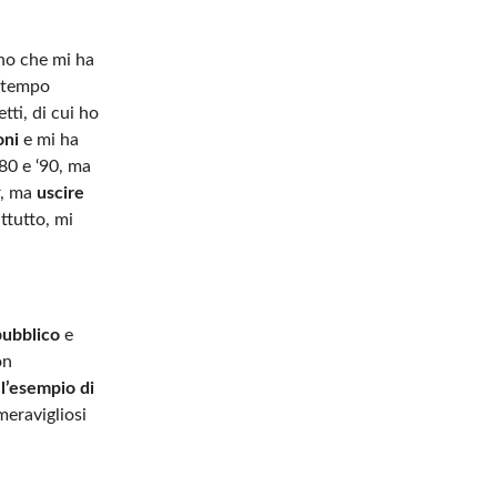
uno che mi ha
l tempo
tti, di cui ho
oni
e mi ha
80 e ‘90, ma
r, ma
uscire
attutto, mi
pubblico
e
on
 l’esempio di
meravigliosi