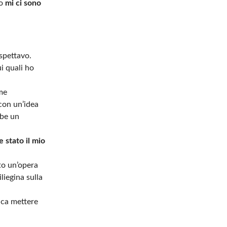
io
mi ci sono
spettavo.
i quali ho
me
 con un’idea
bbe un
 stato il mio
to un’opera
liegina sulla
fica mettere