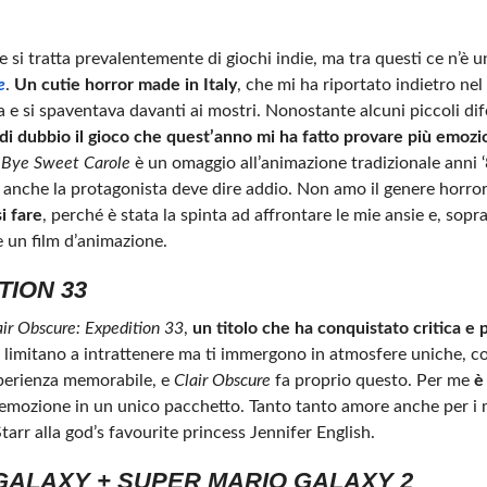
e si tratta prevalentemente di giochi indie, ma tra questi ce n’è 
e
.
Un cutie horror made in Italy
, che mi ha riportato indietro ne
e si spaventava davanti ai mostri. Nonostante alcuni piccoli dife
di dubbio il gioco che quest’anno mi ha fatto provare più emozi
.
Bye Sweet Carole
è un omaggio all’animazione tradizionale anni ‘
i anche la protagonista deve dire addio. Non amo il genere horro
i fare
, perché è stata la spinta ad affrontare le mie ansie e, sopr
e un film d’animazione.
TION 33
air Obscure: Expedition 33
,
un titolo che ha conquistato critica e 
si limitano a intrattenere ma ti immergono in atmosfere uniche, c
sperienza memorabile, e
Clair Obscure
fa proprio questo. Per me
è
 emozione in un unico pacchetto. Tanto tanto amore anche per i 
tarr alla god’s favourite princess Jennifer English.
GALAXY + SUPER MARIO GALAXY 2