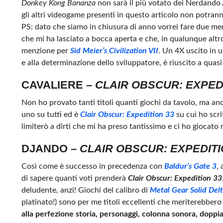
Donkey Kong Bananza
non sarà il più votato dei Nerdand
gli altri videogame presenti in questo articolo non potran
PS: dato che siamo in chiusura di anno vorrei fare due me
che mi ha lasciato a bocca aperta e che, in qualunque alt
menzione per
Sid Meier’s Civilization VII
. Un 4X uscito in u
e alla determinazione dello sviluppatore, è riuscito a qua
CAVALIERE –
CLAIR OBSCUR: EXPEDI
Non ho provato tanti titoli quanti giochi da tavolo, ma anc
uno su tutti ed è
Clair Obscur: Expedition 33
su cui ho scr
limiterò a dirti che mi ha preso tantissimo e ci ho giocato 
DJANDO –
CLAIR OBSCUR: EXPEDITI
Così come è successo in precedenza con
Baldur’s Gate 3
,
di sapere quanti voti prenderà
Clair Obscur: Expedition 33
deludente, anzi! Giochi del calibro di
Metal Gear Solid Del
platinato!) sono per me titoli eccellenti che meriterebbero
alla perfezione storia, personaggi, colonna sonora, dopp