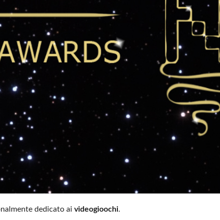
zionalmente dedicato ai
videogioochi
.