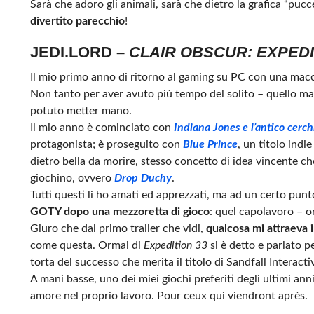
Sarà che adoro gli animali, sarà che dietro la grafica “puc
divertito parecchio
!
JEDI.LORD –
CLAIR OBSCUR: EXPEDI
Il mio primo anno di ritorno al gaming su PC con una mac
Non tanto per aver avuto più tempo del solito – quello mai
potuto metter mano.
Il mio anno è cominciato con
Indiana Jones e l’antico cerch
protagonista; è proseguito con
Blue Prince
, un titolo indi
dietro bella da morire, stesso concetto di idea vincente c
giochino, ovvero
Drop Duchy
.
Tutti questi li ho amati ed apprezzati, ma ad un certo punto
GOTY dopo una mezzoretta di gioco
: quel capolavoro – or
Giuro che dal primo trailer che vidi,
qualcosa mi attraeva i
come questa. Ormai di
Expedition 33
si è detto e parlato p
torta del successo che merita il titolo di Sandfall Interacti
A mani basse, uno dei miei giochi preferiti degli ultimi an
amore nel proprio lavoro. Pour ceux qui viendront après.