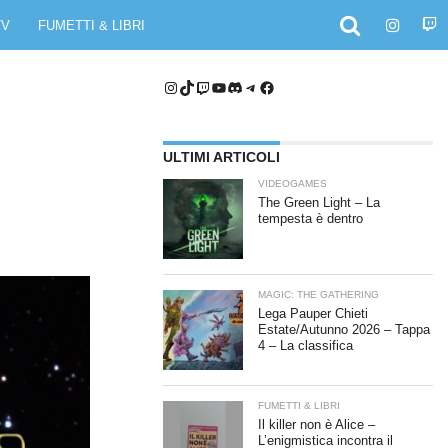
TV
FUMETTI & LIBRI
Instagram
TikTok
Twitch
YouTube
Discord
Telegram
Facebook
ULTIMI ARTICOLI
VIDEOGAMES
The Green Light – La
tempesta è dentro
MAGIC: THE GATHERING
Lega Pauper Chieti
Estate/Autunno 2026 – Tappa
4 – La classifica
FUMETTI & LIBRI
Il killer non è Alice –
L’enigmistica incontra il