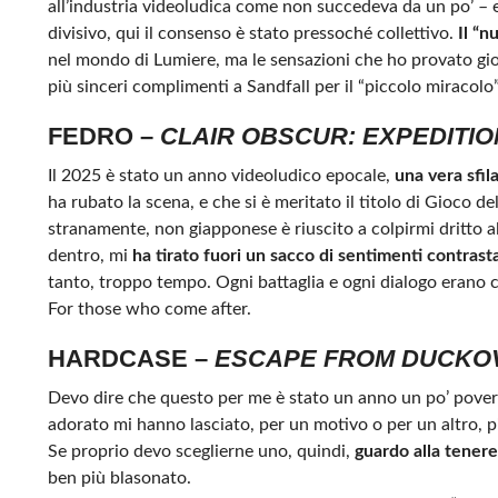
all’industria videoludica come non succedeva da un po’ – e
divisivo, qui il consenso è stato pressoché collettivo.
Il “
nel mondo di Lumiere, ma le sensazioni che ho provato gioc
più sinceri complimenti a Sandfall per il “piccolo miracol
FEDRO –
CLAIR OBSCUR: EXPEDITIO
Il 2025 è stato un anno videoludico epocale,
una vera sfil
ha rubato la scena, e che si è meritato il titolo di Gioco d
stranamente, non giapponese è riuscito a colpirmi dritto al
dentro, mi
ha tirato fuori un sacco di sentimenti contrast
tanto, troppo tempo. Ogni battaglia e ogni dialogo erano ca
For those who come after.
HARDCASE –
ESCAPE FROM DUCKO
Devo dire che questo per me è stato un anno un po’ povero
adorato mi hanno lasciato, per un motivo o per un altro, pi
Se proprio devo sceglierne uno, quindi,
guardo alla tenerez
ben più blasonato.