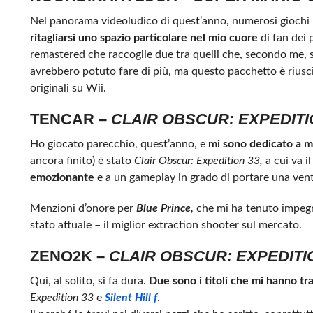
Nel panorama videoludico di quest’anno, numerosi giochi 
ritagliarsi uno spazio particolare nel mio cuore
di fan dei 
remastered che raccoglie due tra quelli che, secondo me,
avrebbero potuto fare di più, ma questo pacchetto è riusc
originali su Wii.
TENCAR –
CLAIR OBSCUR: EXPEDITI
Ho giocato parecchio, quest’anno, e
mi sono dedicato a mo
ancora finito) è stato
Clair Obscur: Expedition 33,
a cui va i
emozionante
e a un gameplay in grado di portare una ven
Menzioni d’onore per
Blue Prince,
che mi ha tenuto impegna
stato attuale – il miglior extraction shooter sul mercato.
ZENO2K –
CLAIR OBSCUR: EXPEDITI
Qui, al solito, si fa dura.
Due sono i titoli che mi hanno tr
Expedition 33
e
Silent Hill f
.