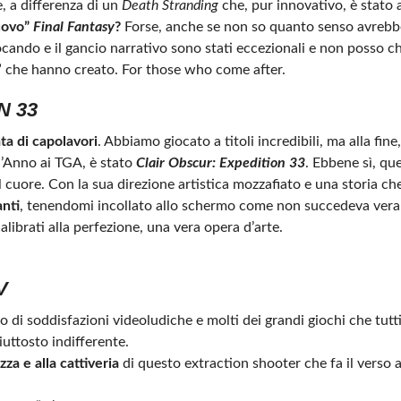
, a differenza di un
Death Stranding
che, pur innovativo, è stato
nuovo”
Final Fantasy
?
Forse, anche se non so quanto senso avrebb
ando e il gancio narrativo sono stati eccezionali e non posso che
o” che hanno creato. For those who come after.
N 33
ata di capolavori
. Abbiamo giocato a titoli incredibili, ma alla fine,
el’Anno ai TGA, è stato
Clair Obscur: Expedition 33
. Ebbene sì, qu
 cuore. Con la sua direzione artistica mozzafiato e una storia che
anti
, tenendomi incollato allo schermo come non succedeva ver
librati alla perfezione, una vera opera d’arte.
V
 di soddisfazioni videoludiche e molti dei grandi giochi che tut
uttosto indifferente.
za e alla cattiveria
di questo extraction shooter che fa il verso a