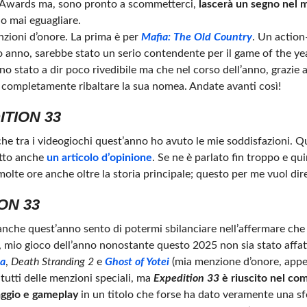
o Awards ma, sono pronto a scommetterci,
lascerà un segno nel
no mai eguagliare.
nzioni d’onore. La prima è per
Mafia: The Old Country
. Un action
ro anno, sarebbe stato un serio contendente per il game of the y
no stato a dir poco rivedibile ma che nel corso dell’anno, grazie 
si completamente ribaltare la sua nomea. Andate avanti così!
TION 33
he tra i videogiochi quest’anno ho avuto le mie soddisfazioni. Qu
itto anche
un articolo d’opinione
. Se ne è parlato fin troppo e qu
molte ore anche oltre la storia principale; questo per me vuol dir
ON 33
 anche quest’anno sento di potermi sbilanciare nell’affermare che s
, mio gioco dell’anno nonostante questo 2025 non sia stato affat
ta
,
Death Stranding 2
e
Ghost of Yotei
(mia menzione d’onore, app
 tutti delle menzioni speciali, ma
Expedition 33
è riuscito nel com
iaggio e gameplay
in un titolo che forse ha dato veramente una sf