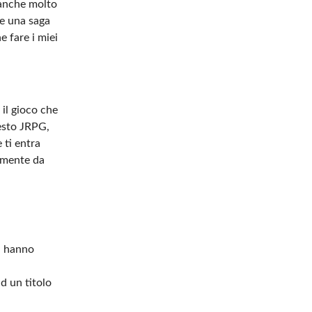
 anche molto
e una saga
 fare i miei
 il gioco che
esto JRPG,
 ti entra
amente da
ti hanno
d un titolo