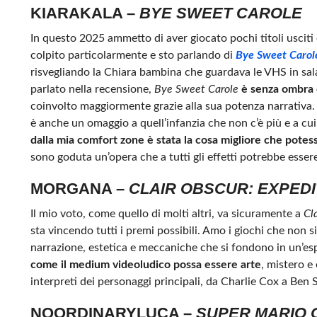
KIARAKALA –
BYE SWEET CAROLE
In questo 2025 ammetto di aver giocato pochi titoli usciti 
colpito particolarmente e sto parlando di
Bye Sweet
Carol
risvegliando la Chiara bambina che guardava le VHS in sala 
parlato nella recensione,
Bye Sweet Carole
è senza ombra 
coinvolto maggiormente grazie alla sua potenza narrativa
è anche un omaggio a quell’infanzia che non c’è più e a cu
dalla mia comfort zone è stata la cosa migliore che potess
sono goduta un’opera che a tutti gli effetti potrebbe esser
MORGANA –
CLAIR OBSCUR: EXPEDI
Il mio voto, come quello di molti altri, va sicuramente a
Cl
sta vincendo tutti i premi possibili. Amo i giochi che non 
narrazione, estetica e meccaniche che si fondono in un’e
come il medium videoludico possa essere arte
, mistero e
interpreti dei personaggi principali, da Charlie Cox a Ben S
NOORDINARYLUCA –
SUPER MARIO 