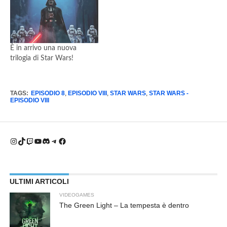
È in arrivo una nuova
trilogia di Star Wars!
TAGS:
EPISODIO 8
,
EPISODIO VIII
,
STAR WARS
,
STAR WARS -
EPISODIO VIII
Instagram
TikTok
Twitch
YouTube
Discord
Telegram
Facebook
ULTIMI ARTICOLI
VIDEOGAMES
The Green Light – La tempesta è dentro