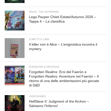
MAGIC: THE GATHERING
Lega Pauper Chieti Estate/Autunno 2026 –
Tappa 4 – La classifica
FUMETTI & LIBRI
Il killer non è Alice – L’enigmistica incontra il
mystery
DUNGEONS & DRAGONS
Forgotten Realms: Eroi del Faerûn e
Forgotten Realms: Avventure nel Faerûn – Il
ritorno di una delle ambientazioni più giocate
di D&D
VIDEOGAMES
HellSlave II: Judgment of the Archon –
Salviamo l’Inferno!