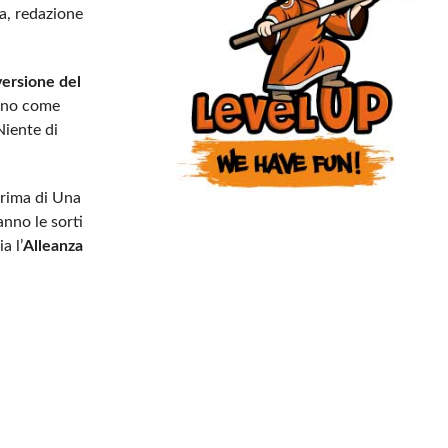
ta, redazione
ersione del
anno come
Niente di
prima di Una
anno le sorti
a l’
Alleanza