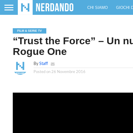
CHI SIAMO
GIOCHI 
FILM & SERIE TV
“Trust the Force” – Un nu
Rogue One
By
Staff
Posted on
26 Novembre 2016