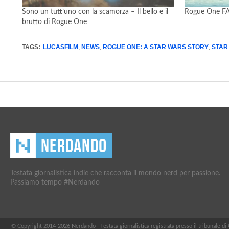
Sono un tutt’uno con la scamorza – Il bello e il
Rogue One F
brutto di Rogue One
TAGS:
LUCASFILM
,
NEWS
,
ROGUE ONE: A STAR WARS STORY
,
STAR
Testata giornalistica indie che racconta il mondo nerd per passione.
Passiamo tempo #Nerdando
© Copyright 2014-2026 Nerdando | Testata giornalistica registrata presso il tribunale d