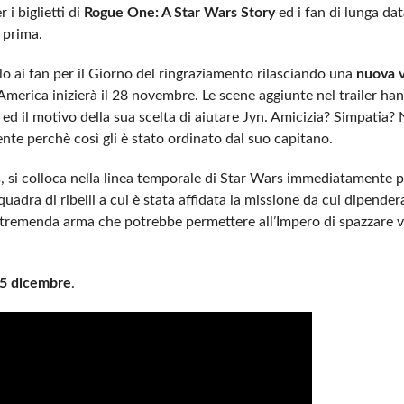
 i biglietti di
Rogue One: A Star Wars Story
ed i fan di lunga da
a prima.
alo ai fan per il Giorno del ringraziamento rilasciando una
nuova v
America inizierà il 28 novembre. Le scene aggiunte nel trailer h
, ed il motivo della sua scelta di aiutare Jyn. Amicizia? Simpatia? 
mente perchè così gli è stato ordinato dal suo capitano.
, si colloca nella linea temporale di Star Wars immediatamente 
quadra di ribelli a cui è stata affidata la missione da cui dipender
la tremenda arma che potrebbe permettere all’Impero di spazzare vi
5 dicembre
.