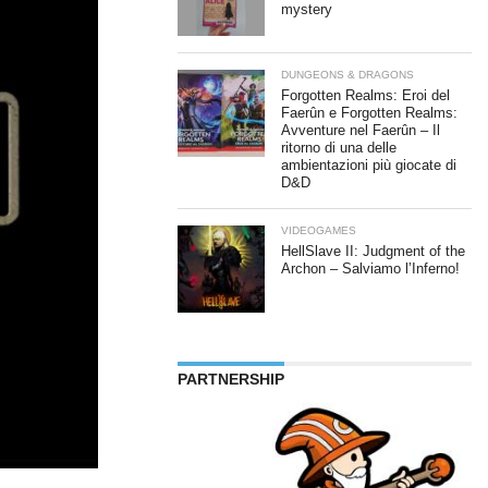
mystery
DUNGEONS & DRAGONS
Forgotten Realms: Eroi del
Faerûn e Forgotten Realms:
Avventure nel Faerûn – Il
ritorno di una delle
ambientazioni più giocate di
D&D
VIDEOGAMES
HellSlave II: Judgment of the
Archon – Salviamo l’Inferno!
PARTNERSHIP