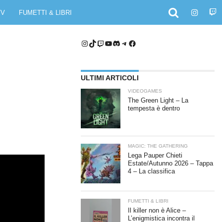
TV
FUMETTI & LIBRI
Instagram
TikTok
Twitch
YouTube
Discord
Telegram
Facebook
ULTIMI ARTICOLI
VIDEOGAMES
The Green Light – La
tempesta è dentro
MAGIC: THE GATHERING
Lega Pauper Chieti
Estate/Autunno 2026 – Tappa
4 – La classifica
FUMETTI & LIBRI
Il killer non è Alice –
L’enigmistica incontra il