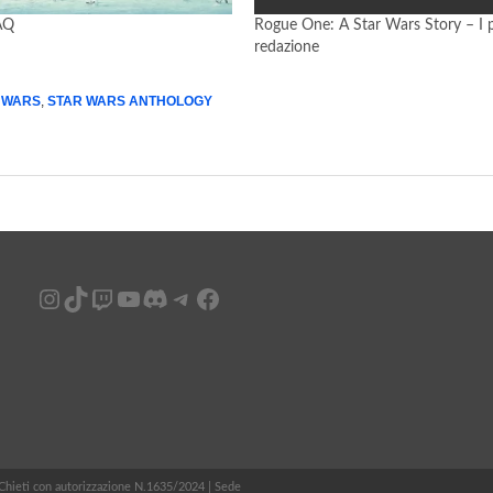
AQ
Rogue One: A Star Wars Story – I pa
redazione
 WARS
,
STAR WARS ANTHOLOGY
Instagram
TikTok
Twitch
YouTube
Discord
Telegram
Facebook
i Chieti con autorizzazione N.1635/2024 | Sede