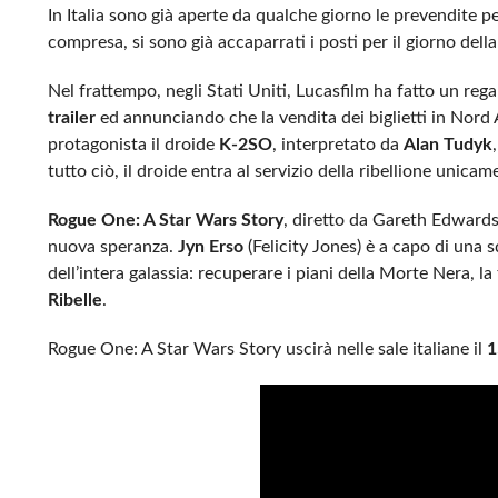
In Italia sono già aperte da qualche giorno le prevendite per
compresa, si sono già accaparrati i posti per il giorno dell
Nel frattempo, negli Stati Uniti, Lucasfilm ha fatto un reg
trailer
ed annunciando che la vendita dei biglietti in Nord 
protagonista il droide
K-2SO
, interpretato da
Alan Tudyk
tutto ciò, il droide entra al servizio della ribellione unica
Rogue One: A Star Wars Story
, diretto da Gareth Edwards
nuova speranza.
Jyn Erso
(Felicity Jones) è a capo di una s
dell’intera galassia: recuperare i piani della Morte Nera, 
Ribelle
.
Rogue One: A Star Wars Story uscirà nelle sale italiane il
1