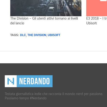
The Division – Gli utenti attivi tornano ai livelli
E3 2018 – I tre
del lancio
Ubisoft
TAGS:
DLC
,
THE DIVISION
,
UBISOFT
Testata giornalistica indie che racconta il mondo nerd per passione.
Passiamo tempo #Nerdando