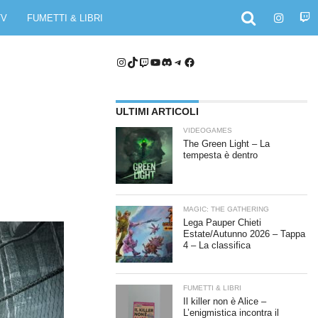
TV
FUMETTI & LIBRI
Instagram
TikTok
Twitch
YouTube
Discord
Telegram
Facebook
ULTIMI ARTICOLI
VIDEOGAMES
The Green Light – La
tempesta è dentro
MAGIC: THE GATHERING
Lega Pauper Chieti
Estate/Autunno 2026 – Tappa
4 – La classifica
FUMETTI & LIBRI
Il killer non è Alice –
L’enigmistica incontra il