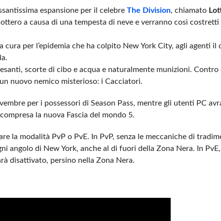
ssantissima espansione per il celebre
The Division
, chiamato
Lot
cottero a causa di una tempesta di neve e verranno così costretti
cura per l’epidemia che ha colpito New York City, agli agenti il di
la.
esanti, scorte di cibo e acqua e naturalmente munizioni. Contro 
e un nuovo nemico misterioso: i Cacciatori.
ovembre per i possessori di Season Pass, mentre gli utenti PC av
5, compresa la nuova Fascia del mondo 5.
vare la modalità PvP o PvE. In PvP, senza le meccaniche di tradime
gni angolo di New York, anche al di fuori della Zona Nera. In PvE, 
arà disattivato, persino nella Zona Nera.