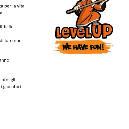
ta per la vita
;
 a
fficile
di loro non
ranno
nto, gli
i giocatori