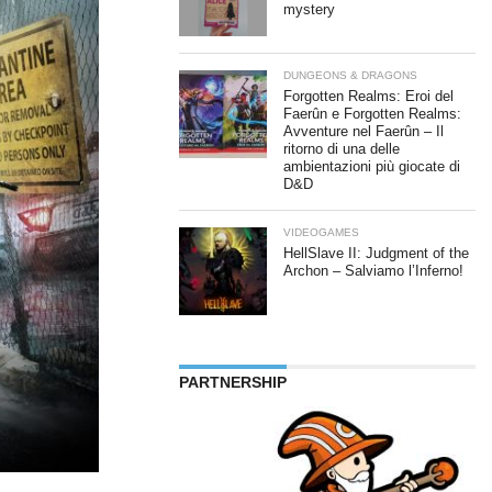
mystery
DUNGEONS & DRAGONS
Forgotten Realms: Eroi del
Faerûn e Forgotten Realms:
Avventure nel Faerûn – Il
ritorno di una delle
ambientazioni più giocate di
D&D
VIDEOGAMES
HellSlave II: Judgment of the
Archon – Salviamo l’Inferno!
PARTNERSHIP