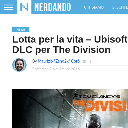
CHI SIAMO
GIOCHI 
NEWS
Lotta per la vita – Ubiso
DLC per The Division
By
Maurizio "Zeno2k" Corò
Posted on
9 Novembre 2016