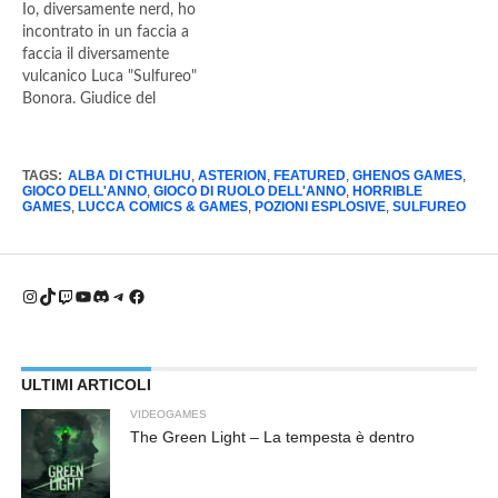
Io, diversamente nerd, ho
incontrato in un faccia a
faccia il diversamente
vulcanico Luca "Sulfureo"
Bonora. Giudice del
concorso Gioco dell'anno,
giornalista di professione e
autore di un (non) blog
TAGS:
ALBA DI CTHULHU
,
ASTERION
,
FEATURED
,
GHENOS GAMES
,
chiamato Viaggiare per
GIOCO DELL'ANNO
,
GIOCO DI RUOLO DELL'ANNO
,
HORRIBLE
GAMES
,
LUCCA COMICS & GAMES
,
POZIONI ESPLOSIVE
,
SULFUREO
gioco, ex-improvvisatore
teatrale, amante
dei boardgame, comparsa
fissa di innumerevoli murder
Instagram
TikTok
Twitch
YouTube
Discord
Telegram
Facebook
party e detentore di uno dei
7 carri…
ULTIMI ARTICOLI
VIDEOGAMES
The Green Light – La tempesta è dentro