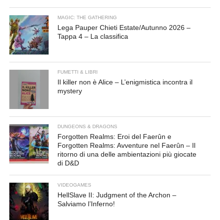
MAGIC: THE GATHERING
Lega Pauper Chieti Estate/Autunno 2026 –
Tappa 4 – La classifica
FUMETTI & LIBRI
Il killer non è Alice – L’enigmistica incontra il
mystery
DUNGEONS & DRAGONS
Forgotten Realms: Eroi del Faerûn e
Forgotten Realms: Avventure nel Faerûn – Il
ritorno di una delle ambientazioni più giocate
di D&D
VIDEOGAMES
HellSlave II: Judgment of the Archon –
Salviamo l’Inferno!