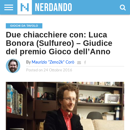
CHI
SIAMO
GIOCHI
GIOCHI
VIDEOGAMES
FILM
FUMETTI
MAGIC:
DUNGEONS
WRESTLING
NERDANDO
I
GIOCHI DA TAVOLO
DA
DI
&
& LIBRI
THE
&
AWARDS
BOLLINI
Due chiacchiere con: Luca
TAVOLO
RUOLO
SERIE
GATHERING
DRAGONS
TV
Bonora (Sulfureo) – Giudice
del premio Gioco dell’Anno
By
Maurizio "Zeno2k" Corò
Posted on
24 Ottobre 2016