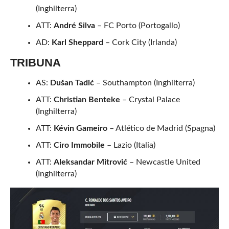
(Inghilterra)
ATT:
André Silva
– FC Porto (Portogallo)
AD:
Karl Sheppard
– Cork City (Irlanda)
TRIBUNA
AS:
Dušan Tadić
– Southampton (Inghilterra)
ATT:
Christian Benteke
– Crystal Palace
(Inghilterra)
ATT:
Kévin Gameiro
– Atlético de Madrid (Spagna)
ATT:
Ciro Immobile
– Lazio (Italia)
ATT:
Aleksandar Mitrović
– Newcastle United
(Inghilterra)