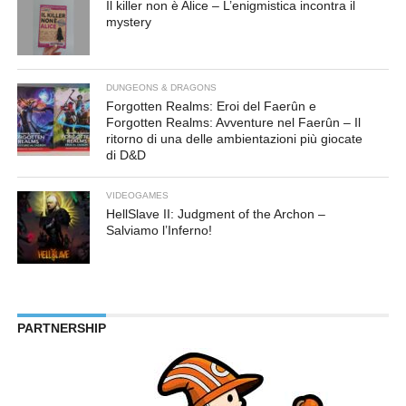
Il killer non è Alice – L’enigmistica incontra il
mystery
DUNGEONS & DRAGONS
Forgotten Realms: Eroi del Faerûn e
Forgotten Realms: Avventure nel Faerûn – Il
ritorno di una delle ambientazioni più giocate
di D&D
VIDEOGAMES
HellSlave II: Judgment of the Archon –
Salviamo l’Inferno!
PARTNERSHIP