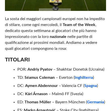
La sosta dei maggiori campionati europei non ha impedito
di stilare, come ogni mercoledì, il
Team of the Week
,
dedicato questa settimana ai giocatori che più hanno
impressionato con la loro
nazionale
nelle partite di
qualificazione ai prossimi mondiali. Andiamo a vedere
quali giocatori compongono la rosa:
TITOLARI
POR:
Andriy Pyatov
– Shakhtar Donetsk (Ucraina)
TD:
Séamus Coleman
– Everton (
Inghilterra
)
DC:
Aymen Abdennour
– Valencia CF (
Spagna
)
DC:
Kári Árnason
– Malmö FF (Svezia)
ED:
Thomas Müller
– Bayern München (
Germania
)
ES:
Marko Arnautović
– Stoke City (Inghilterra)