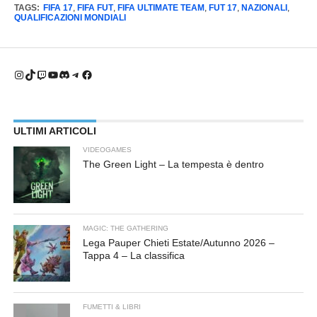
TAGS:
FIFA 17
,
FIFA FUT
,
FIFA ULTIMATE TEAM
,
FUT 17
,
NAZIONALI
,
QUALIFICAZIONI MONDIALI
Instagram
TikTok
Twitch
YouTube
Discord
Telegram
Facebook
ULTIMI ARTICOLI
VIDEOGAMES
The Green Light – La tempesta è dentro
MAGIC: THE GATHERING
Lega Pauper Chieti Estate/Autunno 2026 –
Tappa 4 – La classifica
FUMETTI & LIBRI