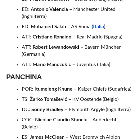
ED:
Antonio Valencia
– Manchester United
(Inghilterra)
ED:
Mohamed Salah
– AS Roma (
Italia
)
ATT:
Cristiano Ronaldo
– Real Madrid (Spagna)
ATT:
Robert Lewandowski
– Bayern München
(Germania)
ATT:
Mario Mandžukić
– Juventus (Italia)
PANCHINA
POR:
Itumeleng Khune
– Kaizer Chiefs (Sudafrica)
TS:
Žarko Tomašević
– KV Oostende (Belgio)
DC:
Sonny Bradley
– Plymouth Argyle (Inghilterra)
COC:
Nicolae Claudiu Stanciu
– Anderlecht
(Belgio)
ES:
James McClean
– West Bromwich Albion