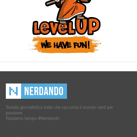
Testata giornalistica indie che racconta il mondo nerd per
passione.
Passiamo tempo #Nerdando