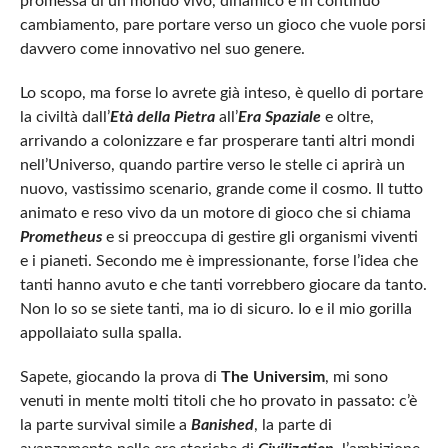
promessa di un mondo vivo, dinamico e in continuo
cambiamento, pare portare verso un gioco che vuole porsi
davvero come innovativo nel suo genere.
Lo scopo, ma forse lo avrete già inteso, è quello di portare
la civiltà dall’
Età della Pietra
all’
Era Spaziale
e oltre,
arrivando a colonizzare e far prosperare tanti altri mondi
nell’Universo, quando partire verso le stelle ci aprirà un
nuovo, vastissimo scenario, grande come il cosmo. Il tutto
animato e reso vivo da un motore di gioco che si chiama
Prometheus
e si preoccupa di gestire gli organismi viventi
e i pianeti. Secondo me è impressionante, forse l’idea che
tanti hanno avuto e che tanti vorrebbero giocare da tanto.
Non lo so se siete tanti, ma io di sicuro. Io e il mio gorilla
appollaiato sulla spalla.
Sapete, giocando la prova di
The Universim
, mi sono
venuti in mente molti titoli che ho provato in passato: c’è
la parte survival simile a
Banished
, la parte di