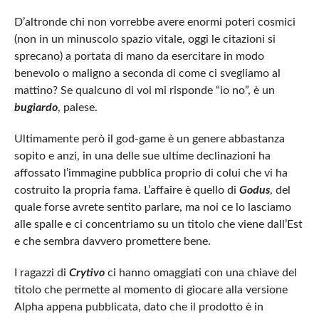
D’altronde chi non vorrebbe avere enormi poteri cosmici
(non in un minuscolo spazio vitale, oggi le citazioni si
sprecano) a portata di mano da esercitare in modo
benevolo o maligno a seconda di come ci svegliamo al
mattino? Se qualcuno di voi mi risponde “io no”, è un
bugiardo
, palese.
Ultimamente però il god-game è un genere abbastanza
sopito e anzi, in una delle sue ultime declinazioni ha
affossato l’immagine pubblica proprio di colui che vi ha
costruito la propria fama. L’affaire è quello di
Godus
, del
quale forse avrete sentito parlare, ma noi ce lo lasciamo
alle spalle e ci concentriamo su un titolo che viene dall’Est
e che sembra davvero promettere bene.
I ragazzi di
Crytivo
ci hanno omaggiati con una chiave del
titolo che permette al momento di giocare alla versione
Alpha appena pubblicata, dato che il prodotto è in