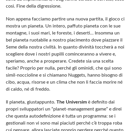
così. Fine della digressione.
Non appena facciamo partire una nuova partita, il gioco ci
mostra un pianeta. Un intero, paffuto pianeta con le sue
montagne, i suoi mari, le foreste, i deserti… Insomma un
bel pianeta ruotabile a nostro piacimento dove piazzare il
Seme della nostra civiltà. In quanto divinità toccherà a noi
scegliere dove i nostri pupilli cominceranno a vivere e,
speriamo, anche a prosperare. Credete sia una scelta
facile? Proprio per nulla, perché gli ominidi, che qui sono
simil-noccioline e si chiamano Nuggets, hanno bisogno di
cibo, acqua, risorse e un clima che non li faccia morire né
di caldo, né di freddo.
Il pianeta, giustappunto.
The Universim
è definito dai
propri sviluppatori un “planet-management game” e direi
che questa autodefinizione è tutta un programma: se i
gestionali non vi sono mai piaciuti perché c’è troppa roba
cui pensare, allora lasciate proprio perdere perché questo