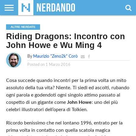
CHI
SIAMO
GIOCHI
GIOCHI
VIDEOGAMES
FILM
FUMETTI
MAGIC:
DUNGEONS
WRESTLING
NERDANDO
I
ALTRE NERDATE
DA
DI
&
& LIBRI
THE
&
AWARDS
BOLLINI
Riding Dragons: Incontro con
TAVOLO
RUOLO
SERIE
GATHERING
DRAGONS
TV
John Howe e Wu Ming 4
By
Maurizio "Zeno2k" Corò
Posted on
1 Marzo 2016
Cosa succede quando incontri per la prima volta un mito
assoluto della tua vita? Niente. Ti siedi ed ascolti, rubando
ogni parola e godendoti ogni singolo attimo passato al
cospetto di un gigante come
John Howe
: uno dei più
celebri illustratori dell’opera di Tolkien.
Ricordo benissimo che nel lontano 1996, entrato per la
prima volta in contatto con quella scatola magica