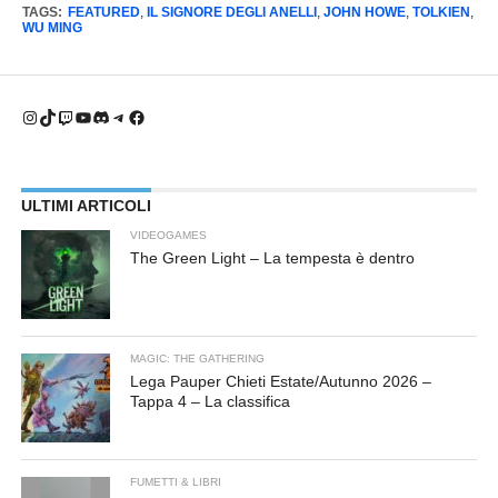
TAGS:
FEATURED
,
IL SIGNORE DEGLI ANELLI
,
JOHN HOWE
,
TOLKIEN
,
WU MING
Instagram
TikTok
Twitch
YouTube
Discord
Telegram
Facebook
ULTIMI ARTICOLI
VIDEOGAMES
The Green Light – La tempesta è dentro
MAGIC: THE GATHERING
Lega Pauper Chieti Estate/Autunno 2026 –
Tappa 4 – La classifica
FUMETTI & LIBRI