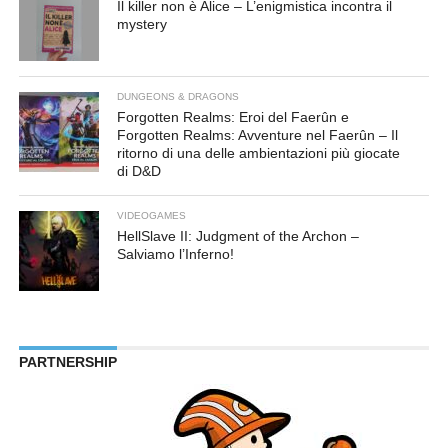
Il killer non è Alice – L’enigmistica incontra il
mystery
DUNGEONS & DRAGONS
Forgotten Realms: Eroi del Faerûn e
Forgotten Realms: Avventure nel Faerûn – Il
ritorno di una delle ambientazioni più giocate
di D&D
VIDEOGAMES
HellSlave II: Judgment of the Archon –
Salviamo l’Inferno!
PARTNERSHIP