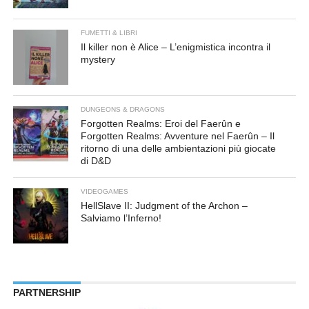
FUMETTI & LIBRI
Il killer non è Alice – L’enigmistica incontra il
mystery
DUNGEONS & DRAGONS
Forgotten Realms: Eroi del Faerûn e
Forgotten Realms: Avventure nel Faerûn – Il
ritorno di una delle ambientazioni più giocate
di D&D
VIDEOGAMES
HellSlave II: Judgment of the Archon –
Salviamo l’Inferno!
PARTNERSHIP