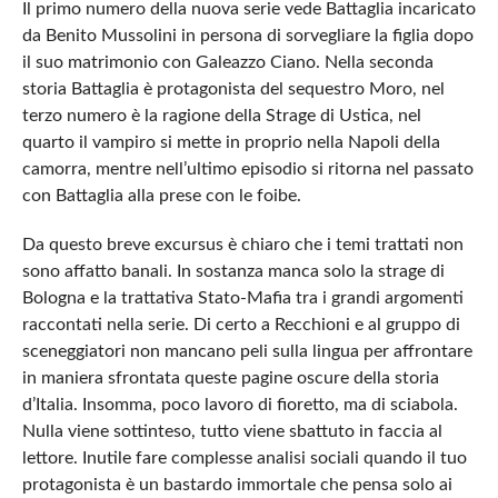
Il primo numero della nuova serie vede Battaglia incaricato
da Benito Mussolini in persona di sorvegliare la figlia dopo
il suo matrimonio con Galeazzo Ciano. Nella seconda
storia Battaglia è protagonista del sequestro Moro, nel
terzo numero è la ragione della Strage di Ustica, nel
quarto il vampiro si mette in proprio nella Napoli della
camorra, mentre nell’ultimo episodio si ritorna nel passato
con Battaglia alla prese con le foibe.
Da questo breve excursus è chiaro che i temi trattati non
sono affatto banali. In sostanza manca solo la strage di
Bologna e la trattativa Stato-Mafia tra i grandi argomenti
raccontati nella serie. Di certo a Recchioni e al gruppo di
sceneggiatori non mancano peli sulla lingua per affrontare
in maniera sfrontata queste pagine oscure della storia
d’Italia. Insomma, poco lavoro di fioretto, ma di sciabola.
Nulla viene sottinteso, tutto viene sbattuto in faccia al
lettore. Inutile fare complesse analisi sociali quando il tuo
protagonista è un bastardo immortale che pensa solo ai