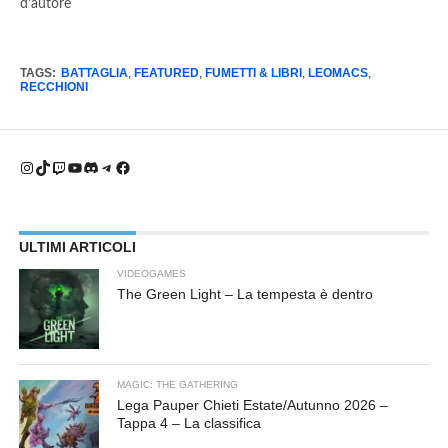
d’autore
TAGS:
BATTAGLIA
,
FEATURED
,
FUMETTI & LIBRI
,
LEOMACS
,
RECCHIONI
Instagram
TikTok
Twitch
YouTube
Discord
Telegram
Facebook
ULTIMI ARTICOLI
VIDEOGAMES
The Green Light – La tempesta è dentro
MAGIC: THE GATHERING
Lega Pauper Chieti Estate/Autunno 2026 –
Tappa 4 – La classifica