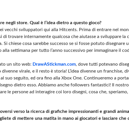
 negli store. Qual è l’idea dietro a questo gioco?
dei vecchi sviluppatori qui alla Hitcents. Prima di entrare nel mo
i di trovare internamente qualcosa che aiutasse a sviluppare la c
pra. Si chiese cosa sarebbe successo se si fosse potuto disegnare
no alla settimana per tutto l’anno successivo per immaginare il cod
ato un sito web:
DrawAStickman.com
, dove tutti potevano diseg
o divenne virale, e il resto è storia! L’idea divenne un franchise, 
o al suo seguito, ed ora fino alla Xbox One. Continueremo a portar
disegno dietro esso. Abbiamo anche followers fantastici! Il nostro
re le persone ad interagire coi loro disegni, cosa che, speriamo, 
oversi verso la ricerca di grafiche impressionanti e grandi anima
gliete di mettere una matita in mano ai giocatori e lasciare che 