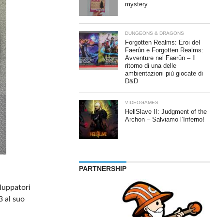
mystery
DUNGEONS & DRAGONS
Forgotten Realms: Eroi del
Faerûn e Forgotten Realms:
Avventure nel Faerûn – Il
ritorno di una delle
ambientazioni più giocate di
D&D
VIDEOGAMES
HellSlave II: Judgment of the
Archon – Salviamo l’Inferno!
PARTNERSHIP
luppatori
3 al suo