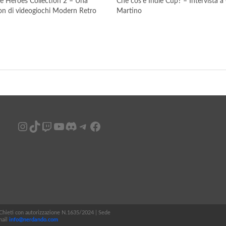
ie Heroes Collection 2 – Una
Che cos’è Indie Cup? – Intervista a 
ion di videogiochi Modern Retro
Martino
Instagram
TikTok
Twitch
YouTube
Discord
Telegram
Facebook
i Chieti con autorizzazione N.1635/2024 | Sede
mail
info@nerdando.com