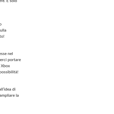
re. È solo
o
ulla
to!
esse nel
erci portare
y Xbox
ossibilità!
l’idea di
ampliare la