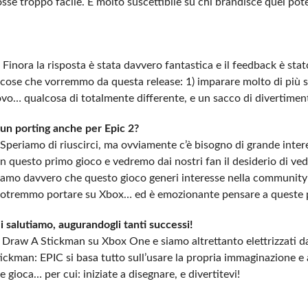
se troppo facile. È molto suscettibile su chi brandisce quel pote
 Finora la risposta è stata davvero fantastica e il feedback è stat
cose che vorremmo da questa release: 1) imparare molto di più s
ovo… qualcosa di totalmente differente, e un sacco di divertimen
 un porting anche per Epic 2?
periamo di riuscirci, ma ovviamente c’è bisogno di grande inter
 questo primo gioco e vedremo dai nostri fan il desiderio di ved
periamo davvero che questo gioco generi interesse nella communit
e potremmo portare su Xbox… ed è emozionante pensare a queste p
li salutiamo, augurandogli tanti successi!
 Draw A Stickman su Xbox One e siamo altrettanto elettrizzati dal
tickman: EPIC si basa tutto sull’usare la propria immaginazione e 
 gioca… per cui: iniziate a disegnare, e divertitevi!