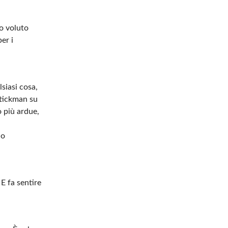
mo voluto
er i
lsiasi cosa,
Stickman su
o più ardue,
lo
E fa sentire