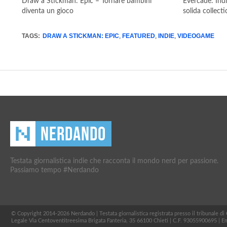
Draw a Stickman: Epic – Tornare bambini
Evercade: Ind
diventa un gioco
solida collect
TAGS:
DRAW A STICKMAN: EPIC
,
FEATURED
,
INDIE
,
VIDEOGAME
Testata giornalistica indie che racconta il mondo nerd per passione.
Passiamo tempo #Nerdando
© Copyright 2014-2026 Nerdando | Testata giornalistica registrata presso il tribunale d
Legale Via Centoventitreesima Brigata Fanteria, 35 66100 Chieti | C.F. 93055900695 | E