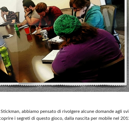
 Stickman, abbiamo pensato di rivolgere alcune domande agli svi
oprire i segreti di questo gioco, dalla nascita per mobile nel 201