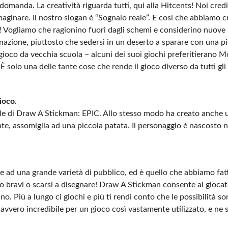
 domanda. La creatività riguarda tutti, qui alla Hitcents! Noi cr
mmaginare. Il nostro slogan è “Sognalo reale”. E così che abbiamo 
ori! Vogliamo che ragionino fuori dagli schemi e considerino nuove
ione, piuttosto che sedersi in un deserto a sparare con una pis
i gioco da vecchia scuola – alcuni dei suoi giochi preferitierano 
 solo una delle tante cose che rende il gioco diverso da tutti gli 
ioco.
bile di Draw A Stickman: EPIC. Allo stesso modo ha creato anche
e, assomiglia ad una piccola patata. Il personaggio è nascosto n
e ad una grande varietà di pubblico, ed è quello che abbiamo fat
o bravi o scarsi a disegnare! Draw A Stickman consente ai giocat
ino. Più a lungo ci giochi e più ti rendi conto che le possibilità son
davvero incredibile per un gioco così vastamente utilizzato, e ne