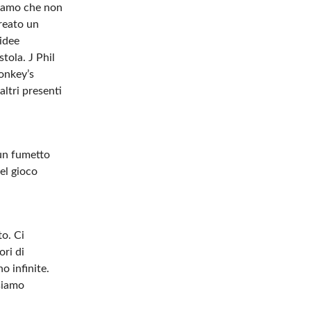
ediamo che non
creato un
 idee
tola. J Phil
Monkey’s
altri presenti
 un fumetto
el gioco
to. Ci
ori di
o infinite.
 siamo