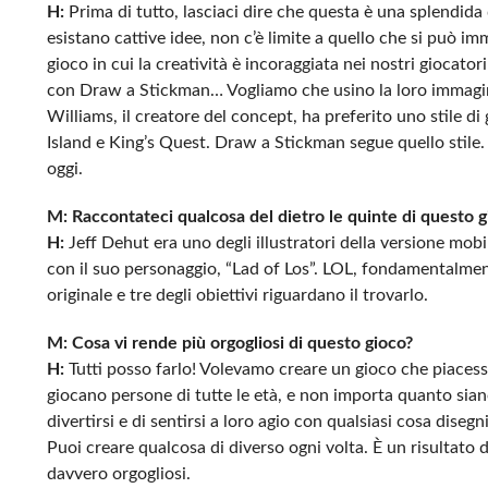
H:
Prima di tutto, lasciaci dire che questa è una splendida
esistano cattive idee, non c’è limite a quello che si può i
gioco in cui la creatività è incoraggiata nei nostri giocat
con Draw a Stickman… Vogliamo che usino la loro immaginaz
Williams, il creatore del concept, ha preferito uno stile d
Island e King’s Quest. Draw a Stickman segue quello stile. È
oggi.
M: Raccontateci qualcosa del dietro le quinte di questo g
H:
Jeff Dehut era uno degli illustratori della versione mo
con il suo personaggio, “Lad of Los”. LOL, fondamentalment
originale e tre degli obiettivi riguardano il trovarlo.
M: Cosa vi rende più orgogliosi di questo gioco?
H:
Tutti posso farlo! Volevamo creare un gioco che piacess
giocano persone di tutte le età, e non importa quanto sian
divertirsi e di sentirsi a loro agio con qualsiasi cosa disegn
Puoi creare qualcosa di diverso ogni volta. È un risultato 
davvero orgogliosi.