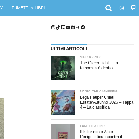
TV
FUMETTI & LIBRI
Instagram
TikTok
Twitch
YouTube
Discord
Telegram
Facebook
ULTIMI ARTICOLI
VIDEOGAMES
The Green Light – La
tempesta è dentro
MAGIC: THE GATHERING
Lega Pauper Chieti
Estate/Autunno 2026 – Tappa
4 – La classifica
FUMETTI & LIBRI
Il killer non è Alice –
L’enigmistica incontra il