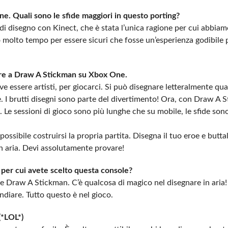
e. Quali sono le sfide maggiori in questo porting?
 di disegno con Kinect, che è stata l’unica ragione per cui abbia
olto tempo per essere sicuri che fosse un’esperienza godibile p
are a Draw A Stickman su Xbox One.
e essere artisti, per giocarci. Si può disegnare letteralmente qua
. I brutti disegni sono parte del divertimento! Ora, con Draw A 
 Le sessioni di gioco sono più lunghe che su mobile, le sfide son
ssibile costruirsi la propria partita. Disegna il tuo eroe e butta
n aria. Devi assolutamente provare!
 per cui avete scelto questa console?
One Draw A Stickman. C’è qualcosa di magico nel disegnare in aria! 
diare. Tutto questo è nel gioco.
(*LOL*)