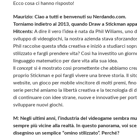
Ecco cosa ci hanno risposto!
Maurizio: Ciao a tutti e benvenuti su Nerdando.com.
Torniamo indietro al 2013, quando Draw a Stickman appare
Hitcents:
A dire il vero l’idea è nata da Phil Wiliams, uno 
sviluppo di videogiochi, la nostra azienda stava sforzandos
Phil raccolse questa sfida creativa e iniziò a studiarci so
stilizzato e fargli prendere vita? Così ha investito un gior
linguaggio matematico per dare vita alla sua idea.
Il
concept
si è mostrato così promettente che abbiamo cre
proprio Stickman e poi fargli vivere una breve storia. Il sit
website, un gioco per mobile vincitore di molti premi, fin
serie perché amiamo la libertà creativa e la tecnologia di 
di continuare con idee strane, nuove e innovative per porta
sviluppare nuovi giochi.
M: Negli ultimi anni, l’industria del videogame sembra mu
sempre più vicine alla realtà. In questo panorama, voi sce
disegnino un semplice “omino stilizzato”. Perché?