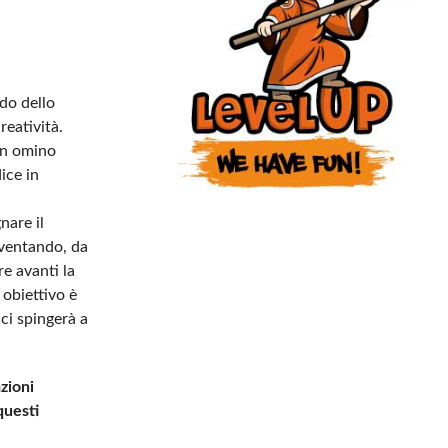
ndo dello
reatività.
 un omino
ice in
nare il
diventando, da
e avanti la
 obiettivo è
ci spingerà a
zioni
questi