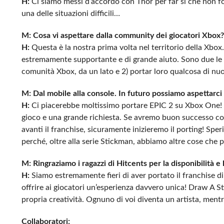
H:
Ci siamo messi d’accordo con Thor per far sì che non fos
una delle situazioni difficili…
M: Cosa vi aspettare dalla community dei giocatori Xbox?
H:
Questa è la nostra prima volta nel territorio della Xbox.
estremamente supportante e di grande aiuto. Sono due le 
comunità Xbox, da un lato e 2) portar loro qualcosa di nu
M: Dal mobile alla console. In futuro possiamo aspettarci
H:
Ci piacerebbe moltissimo portare EPIC 2 su Xbox One! S
gioco e una grande richiesta. Se avremo buon successo con
avanti il franchise, sicuramente inizieremo il porting! S
perché, oltre alla serie Stickman, abbiamo altre cose ch
M: Ringraziamo i ragazzi di Hitcents per la disponibilità e 
H:
Siamo estremamente fieri di aver portato il franchise di
offrire ai giocatori un’esperienza davvero unica! Draw A S
propria creatività. Ognuno di voi diventa un artista, mentre
Collaboratori: