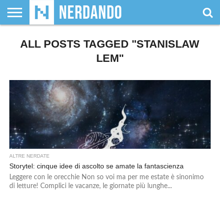
CHI
SIAMO
ALL POSTS TAGGED "STANISLAW
GIOCHI
GIOCHI
VIDEOGAMES
FILM
FUMETTI
MAGIC:
DUNGEONS
WRESTLING
NERDANDO
I
DA
DI
&
& LIBRI
THE
&
AWARDS
BOLLINI
TAVOLO
RUOLO
SERIE
GATHERING
DRAGONS
LEM"
TV
ALTRE NERDATE
Storytel: cinque idee di ascolto se amate la fantascienza
Leggere con le orecchie Non so voi ma per me estate è sinonimo
di letture! Complici le vacanze, le giornate più lunghe...