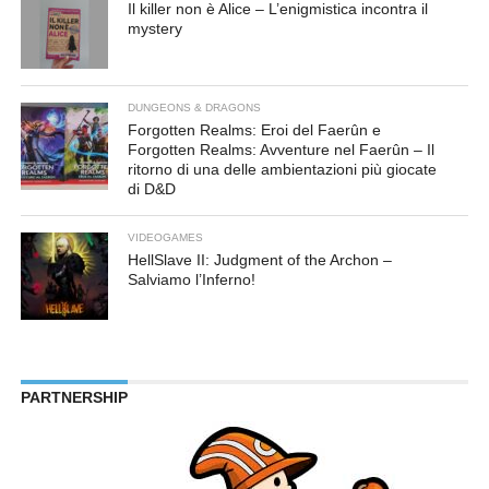
Il killer non è Alice – L’enigmistica incontra il
mystery
DUNGEONS & DRAGONS
Forgotten Realms: Eroi del Faerûn e
Forgotten Realms: Avventure nel Faerûn – Il
ritorno di una delle ambientazioni più giocate
di D&D
VIDEOGAMES
HellSlave II: Judgment of the Archon –
Salviamo l’Inferno!
PARTNERSHIP