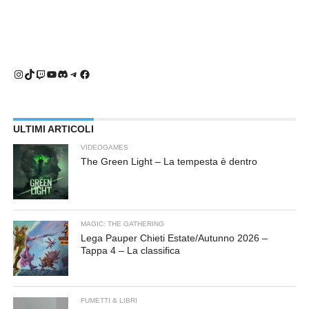
Instagram
TikTok
Twitch
YouTube
Discord
Telegram
Facebook
ULTIMI ARTICOLI
VIDEOGAMES
The Green Light – La tempesta è dentro
MAGIC: THE GATHERING
Lega Pauper Chieti Estate/Autunno 2026 –
Tappa 4 – La classifica
FUMETTI & LIBRI