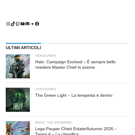
Instagram
TikTok
Twitch
YouTube
Discord
Telegram
Facebook
ULTIMI ARTICOLI
VIDEOGAMES
Halo: Campaign Evolved – È sempre bello
rivedere Master Chief in azione
VIDEOGAMES
The Green Light – La tempesta è dentro
MAGIC: THE GATHERING
Lega Pauper Chieti Estate/Autunno 2026 –
Tappa 4 – La classifica