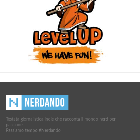
Testata giornalistica indie che racconta il mondo nerd per
passione.
Passiamo tempo #Nerdando