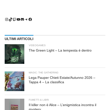
Instagram
TikTok
Twitch
YouTube
Discord
Telegram
Facebook
ULTIMI ARTICOLI
VIDEOGAMES
The Green Light – La tempesta è dentro
MAGIC: THE GATHERING
Lega Pauper Chieti Estate/Autunno 2026 –
Tappa 4 – La classifica
FUMETTI & LIBRI
Il killer non è Alice – L’enigmistica incontra il
mystery