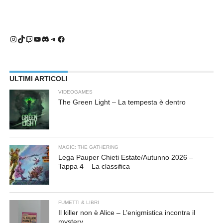
Instagram
TikTok
Twitch
YouTube
Discord
Telegram
Facebook
ULTIMI ARTICOLI
VIDEOGAMES
The Green Light – La tempesta è dentro
MAGIC: THE GATHERING
Lega Pauper Chieti Estate/Autunno 2026 –
Tappa 4 – La classifica
FUMETTI & LIBRI
Il killer non è Alice – L’enigmistica incontra il
mystery