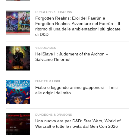
DUNGEONS & DRAGONS
Forgotten Realms: Eroi del Faerûn e
Forgotten Realms: Avventure nel Faerûn – Il
ritorno di una delle ambientazioni più giocate
di D&D
VIDEOGAMES
HellSlave II: Judgment of the Archon –
Salviamo l’Inferno!
FUMETTI & LIBRI
Fiabe e leggende anime giapponesi – I miti
alle origini del mito
DUNGEONS & DRAGONS
Una nuova era per D&D: Star Wars, World of
Warcraft e tutte le novità dal Gen Con 2026