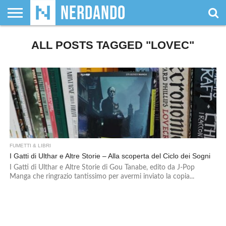
CHI
SIAMO
ALL POSTS TAGGED "LOVEC"
GIOCHI
GIOCHI
VIDEOGAMES
FILM
FUMETTI
MAGIC:
DUNGEONS
WRESTLING
NERDANDO
I
DA
DI
&
& LIBRI
THE
&
AWARDS
BOLLINI
TAVOLO
RUOLO
SERIE
GATHERING
DRAGONS
TV
FUMETTI & LIBRI
I Gatti di Ulthar e Altre Storie – Alla scoperta del Ciclo dei Sogni
I Gatti di Ulthar e Altre Storie di Gou Tanabe, edito da J-Pop
Manga che ringrazio tantissimo per avermi inviato la copia...