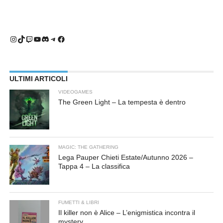
Instagram
TikTok
Twitch
YouTube
Discord
Telegram
Facebook
ULTIMI ARTICOLI
VIDEOGAMES
The Green Light – La tempesta è dentro
MAGIC: THE GATHERING
Lega Pauper Chieti Estate/Autunno 2026 –
Tappa 4 – La classifica
FUMETTI & LIBRI
Il killer non è Alice – L’enigmistica incontra il
mystery