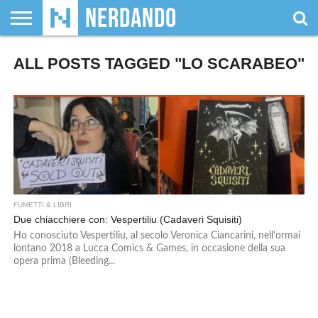
CHI
ALL POSTS TAGGED "LO SCARABEO"
SIAMO
GIOCHI
GIOCHI
VIDEOGAMES
FILM
FUMETTI
MAGIC:
DUNGEONS
WRESTLING
NERDANDO
I
DA
DI
&
& LIBRI
THE
&
AWARDS
BOLLINI
TAVOLO
RUOLO
SERIE
GATHERING
DRAGONS
TV
FUMETTI & LIBRI
Due chiacchiere con: Vespertiliu (Cadaveri Squisiti)
Ho conosciuto Vespertiliu, al secolo Veronica Ciancarini, nell’ormai
lontano 2018 a Lucca Comics & Games, in occasione della sua
opera prima (Bleeding...