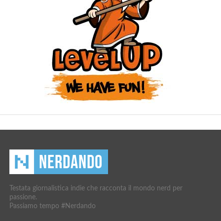
Testata giornalistica indie che racconta il mondo nerd per
passione.
Passiamo tempo #Nerdando