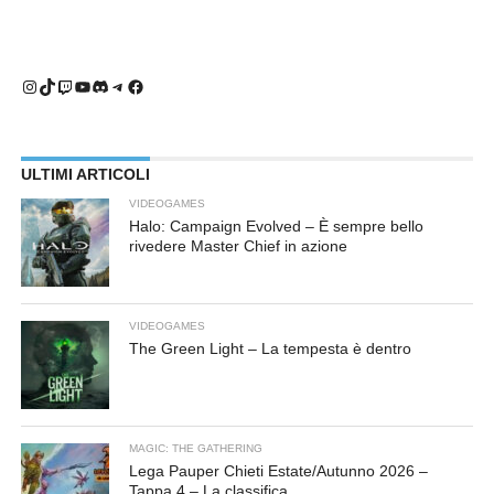
Instagram
TikTok
Twitch
YouTube
Discord
Telegram
Facebook
ULTIMI ARTICOLI
VIDEOGAMES
Halo: Campaign Evolved – È sempre bello
rivedere Master Chief in azione
VIDEOGAMES
The Green Light – La tempesta è dentro
MAGIC: THE GATHERING
Lega Pauper Chieti Estate/Autunno 2026 –
Tappa 4 – La classifica