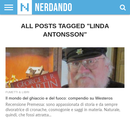
CHI
SIAMO
ALL POSTS TAGGED "LINDA
GIOCHI
GIOCHI
VIDEOGAMES
FILM
FUMETTI
MAGIC:
DUNGEONS
WRESTLING
NERDANDO
I
DA
DI
&
& LIBRI
THE
&
AWARDS
BOLLINI
TAVOLO
RUOLO
SERIE
GATHERING
DRAGONS
ANTONSSON"
TV
FUMETTI & LIBRI
Il mondo del ghiaccio e del fuoco: compendio su Westeros
Recensione Premessa: sono appassionata di storia e da sempre
divoratrice di cronache, cosmogonie e saggi in materia. Naturale,
quindi, che fossi attratta...