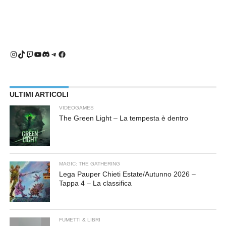
Instagram
TikTok
Twitch
YouTube
Discord
Telegram
Facebook
ULTIMI ARTICOLI
VIDEOGAMES
The Green Light – La tempesta è dentro
MAGIC: THE GATHERING
Lega Pauper Chieti Estate/Autunno 2026 –
Tappa 4 – La classifica
FUMETTI & LIBRI