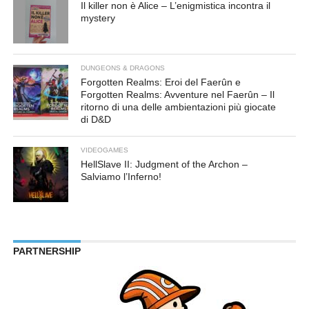
Il killer non è Alice – L’enigmistica incontra il
mystery
DUNGEONS & DRAGONS
Forgotten Realms: Eroi del Faerûn e
Forgotten Realms: Avventure nel Faerûn – Il
ritorno di una delle ambientazioni più giocate
di D&D
VIDEOGAMES
HellSlave II: Judgment of the Archon –
Salviamo l’Inferno!
PARTNERSHIP