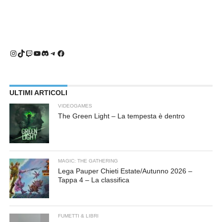
Instagram
TikTok
Twitch
YouTube
Discord
Telegram
Facebook
ULTIMI ARTICOLI
VIDEOGAMES
The Green Light – La tempesta è dentro
MAGIC: THE GATHERING
Lega Pauper Chieti Estate/Autunno 2026 –
Tappa 4 – La classifica
FUMETTI & LIBRI