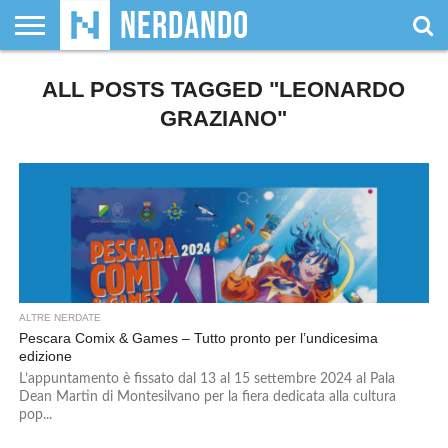
CHI
SIAMO
ALL POSTS TAGGED "LEONARDO
GIOCHI
GIOCHI
VIDEOGAMES
FILM
FUMETTI
MAGIC:
DUNGEONS
WRESTLING
NERDANDO
I
DA
DI
&
& LIBRI
THE
&
AWARDS
BOLLINI
TAVOLO
RUOLO
SERIE
GATHERING
DRAGONS
GRAZIANO"
TV
ALTRE NERDATE
Pescara Comix & Games – Tutto pronto per l’undicesima
edizione
L’appuntamento è fissato dal 13 al 15 settembre 2024 al Pala
Dean Martin di Montesilvano per la fiera dedicata alla cultura
pop...