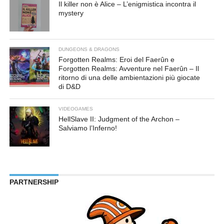
Il killer non è Alice – L’enigmistica incontra il
mystery
DUNGEONS & DRAGONS
Forgotten Realms: Eroi del Faerûn e
Forgotten Realms: Avventure nel Faerûn – Il
ritorno di una delle ambientazioni più giocate
di D&D
VIDEOGAMES
HellSlave II: Judgment of the Archon –
Salviamo l’Inferno!
PARTNERSHIP