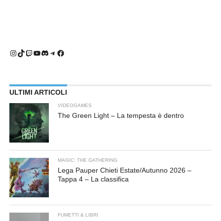
Instagram
TikTok
Twitch
YouTube
Discord
Telegram
Facebook
ULTIMI ARTICOLI
VIDEOGAMES
The Green Light – La tempesta è dentro
MAGIC: THE GATHERING
Lega Pauper Chieti Estate/Autunno 2026 –
Tappa 4 – La classifica
FUMETTI & LIBRI