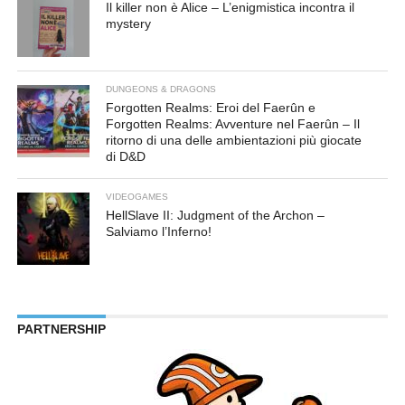
Il killer non è Alice – L’enigmistica incontra il
mystery
DUNGEONS & DRAGONS
Forgotten Realms: Eroi del Faerûn e
Forgotten Realms: Avventure nel Faerûn – Il
ritorno di una delle ambientazioni più giocate
di D&D
VIDEOGAMES
HellSlave II: Judgment of the Archon –
Salviamo l’Inferno!
PARTNERSHIP