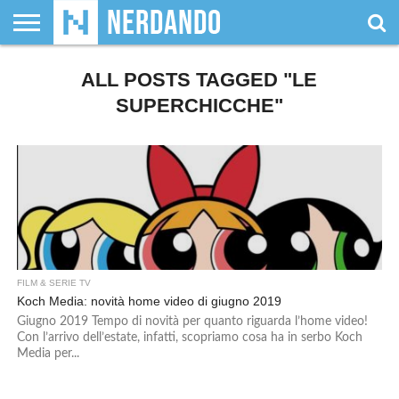
CHI
SIAMO
ALL POSTS TAGGED "LE
GIOCHI
GIOCHI
VIDEOGAMES
FILM
FUMETTI
MAGIC:
DUNGEONS
WRESTLING
NERDANDO
I
DA
DI
&
& LIBRI
THE
&
AWARDS
BOLLINI
TAVOLO
RUOLO
SERIE
GATHERING
DRAGONS
SUPERCHICCHE"
TV
FILM & SERIE TV
Koch Media: novità home video di giugno 2019
Giugno 2019 Tempo di novità per quanto riguarda l’home video!
Con l’arrivo dell’estate, infatti, scopriamo cosa ha in serbo Koch
Media per...