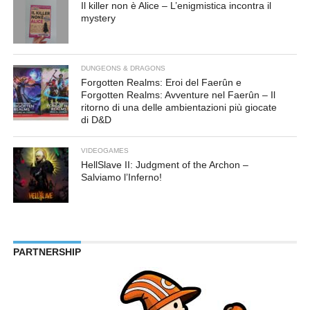
Il killer non è Alice – L’enigmistica incontra il
mystery
DUNGEONS & DRAGONS
Forgotten Realms: Eroi del Faerûn e
Forgotten Realms: Avventure nel Faerûn – Il
ritorno di una delle ambientazioni più giocate
di D&D
VIDEOGAMES
HellSlave II: Judgment of the Archon –
Salviamo l’Inferno!
PARTNERSHIP