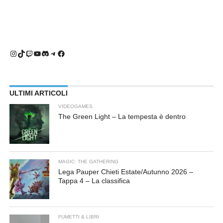
Instagram
TikTok
Twitch
YouTube
Discord
Telegram
Facebook
ULTIMI ARTICOLI
VIDEOGAMES
The Green Light – La tempesta è dentro
MAGIC: THE GATHERING
Lega Pauper Chieti Estate/Autunno 2026 –
Tappa 4 – La classifica
FUMETTI & LIBRI