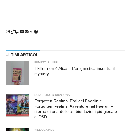
Instagram
TikTok
Twitch
YouTube
Discord
Telegram
Facebook
ULTIMI ARTICOLI
FUMETTI & LIBRI
Il killer non è Alice – L’enigmistica incontra il
mystery
DUNGEONS & DRAGONS
Forgotten Realms: Eroi del Faerûn e
Forgotten Realms: Avventure nel Faerûn – Il
ritorno di una delle ambientazioni più giocate
di D&D
VIDEOGAMES