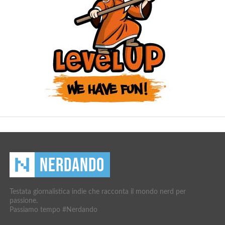
Testata giornalistica indie che racconta il mondo nerd per
passione.
Passiamo tempo #Nerdando