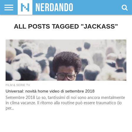
CHI
SIAMO
ALL POSTS TAGGED "JACKASS"
GIOCHI
GIOCHI
VIDEOGAMES
FILM
FUMETTI
MAGIC:
DUNGEONS
WRESTLING
NERDANDO
I
DA
DI
&
& LIBRI
THE
&
AWARDS
BOLLINI
TAVOLO
RUOLO
SERIE
GATHERING
DRAGONS
TV
FILM & SERIE TV
Universal: novità home video di settembre 2018
Settembre 2018 Lo so, tantissimi di noi sono ancora mentalmente
in clima vacanze. Il ritorno alla routine può essere traumatico (io
per...