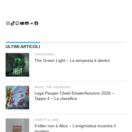
Instagram
TikTok
Twitch
YouTube
Discord
Telegram
Facebook
ULTIMI ARTICOLI
VIDEOGAMES
The Green Light – La tempesta è dentro
MAGIC: THE GATHERING
Lega Pauper Chieti Estate/Autunno 2026 –
Tappa 4 – La classifica
FUMETTI & LIBRI
Il killer non è Alice – L’enigmistica incontra il
mystery