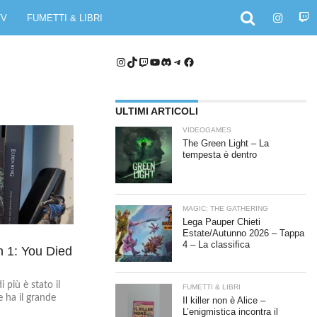
TV
FUMETTI & LIBRI
Instagram
TikTok
Twitch
YouTube
Discord
Telegram
Facebook
ULTIMI ARTICOLI
VIDEOGAMES
The Green Light – La
tempesta è dentro
MAGIC: THE GATHERING
Lega Pauper Chieti
Estate/Autunno 2026 – Tappa
4 – La classifica
 1: You Died
 più è stato il
FUMETTI & LIBRI
 ha il grande
Il killer non è Alice –
L’enigmistica incontra il