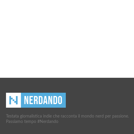
Testata giornalistica indie che racconta il mondo nerd per passione.
Passiamo tempo #Nerdando