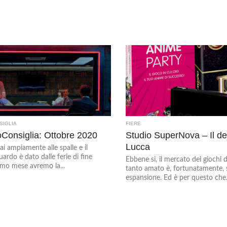
SIGLIA
FIERE
Consiglia: Ottobre 2020
Studio SuperNova – Il de
Lucca
ai ampiamente alle spalle e il
ardo è dato dalle ferie di fine
Ebbene si, il mercato dei giochi 
imo mese avremo la...
tanto amato è, fortunatamente, 
espansione. Ed è per questo che.