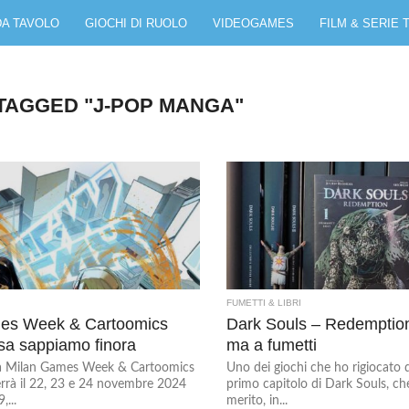
DA TAVOLO
GIOCHI DI RUOLO
VIDEOGAMES
FILM & SERIE 
TAGGED "J-POP MANGA"
FUMETTI & LIBRI
es Week & Cartoomics
Dark Souls – Redemption
sa sappiamo finora
ma a fumetti
 Milan Games Week & Cartoomics
Uno dei giochi che ho rigiocato di
errà il 22, 23 e 24 novembre 2024
primo capitolo di Dark Souls, che
,...
merito, in...