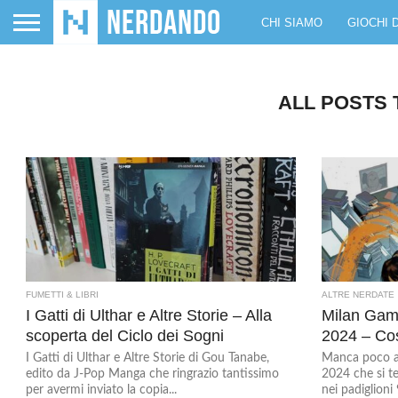
CHI SIAMO
GIOCHI 
ALL POSTS 
FUMETTI & LIBRI
ALTRE NERDATE
I Gatti di Ulthar e Altre Storie – Alla
Milan Gam
scoperta del Ciclo dei Sogni
2024 – Co
I Gatti di Ulthar e Altre Storie di Gou Tanabe,
Manca poco a
edito da J-Pop Manga che ringrazio tantissimo
2024 che si t
per avermi inviato la copia...
nei padiglioni 9