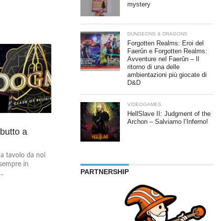
mystery
DUNGEONS & DRAGONS
Forgotten Realms: Eroi del
Faerûn e Forgotten Realms:
Avventure nel Faerûn – Il
ritorno di una delle
ambientazioni più giocate di
D&D
VIDEOGAMES
HellSlave II: Judgment of the
Archon – Salviamo l’Inferno!
butto a
da tavolo da noi
sempre in
PARTNERSHIP
..