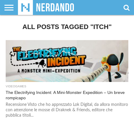
CHI
SIAMO
ALL POSTS TAGGED "ITCH"
GIOCHI
GIOCHI
VIDEOGAMES
FILM
FUMETTI
MAGIC:
DUNGEONS
WRESTLING
NERDANDO
I
DA
DI
&
& LIBRI
THE
&
AWARDS
BOLLINI
TAVOLO
RUOLO
SERIE
GATHERING
DRAGONS
TV
VIDEOGAMES
The Electrifying Incident: A Mini-Monster Expedition – Un breve
rompicapo
Recensione Visto che ho apprezzato Lok Digital, da allora monitoro
con attenzione le mosse di Draknek & Friends, editore che
pubblica titoli...