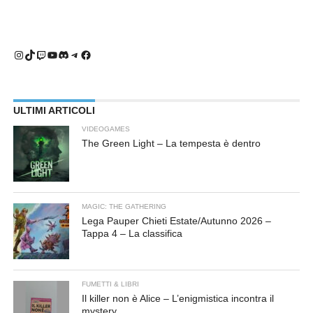
Instagram
TikTok
Twitch
YouTube
Discord
Telegram
Facebook
ULTIMI ARTICOLI
VIDEOGAMES
The Green Light – La tempesta è dentro
MAGIC: THE GATHERING
Lega Pauper Chieti Estate/Autunno 2026 –
Tappa 4 – La classifica
FUMETTI & LIBRI
Il killer non è Alice – L’enigmistica incontra il
mystery