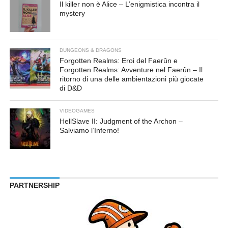
Il killer non è Alice – L’enigmistica incontra il
mystery
DUNGEONS & DRAGONS
Forgotten Realms: Eroi del Faerûn e
Forgotten Realms: Avventure nel Faerûn – Il
ritorno di una delle ambientazioni più giocate
di D&D
VIDEOGAMES
HellSlave II: Judgment of the Archon –
Salviamo l’Inferno!
PARTNERSHIP