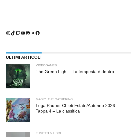
Instagram
TikTok
Twitch
YouTube
Discord
Telegram
Facebook
ULTIMI ARTICOLI
VIDEOGAMES
The Green Light – La tempesta è dentro
MAGIC: THE GATHERING
Lega Pauper Chieti Estate/Autunno 2026 –
Tappa 4 – La classifica
FUMETTI & LIBRI