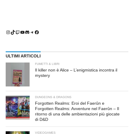
Instagram
TikTok
Twitch
YouTube
Discord
Telegram
Facebook
ULTIMI ARTICOLI
FUMETTI & LIBRI
Il killer non è Alice – L’enigmistica incontra il
mystery
DUNGEONS & DRAGONS
Forgotten Realms: Eroi del Faerûn e
Forgotten Realms: Avventure nel Faerûn – Il
ritorno di una delle ambientazioni più giocate
di D&D
VIDEOGAMES