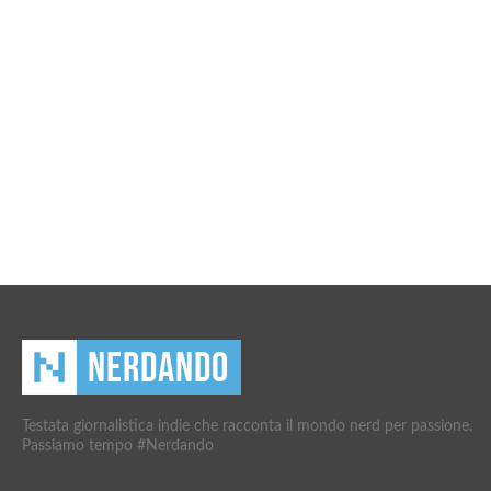
Testata giornalistica indie che racconta il mondo nerd per passione.
Passiamo tempo #Nerdando