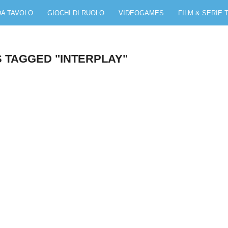
DA TAVOLO
GIOCHI DI RUOLO
VIDEOGAMES
FILM & SERIE 
S TAGGED "INTERPLAY"