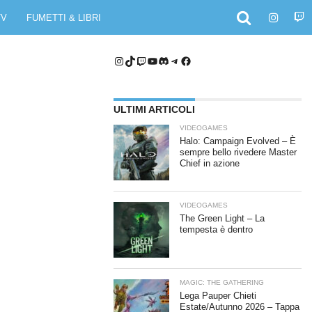
TV
FUMETTI & LIBRI
Instagram
TikTok
Twitch
YouTube
Discord
Telegram
Facebook
ULTIMI ARTICOLI
VIDEOGAMES
Halo: Campaign Evolved – È
sempre bello rivedere Master
Chief in azione
VIDEOGAMES
The Green Light – La
tempesta è dentro
MAGIC: THE GATHERING
Lega Pauper Chieti
Estate/Autunno 2026 – Tappa