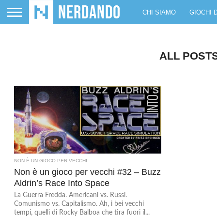
CHI SIAMO
GIOCHI 
ALL POST
NON È UN GIOCO PER VECCHI
Non è un gioco per vecchi #32 – Buzz
Aldrin’s Race Into Space
La Guerra Fredda. Americani vs. Russi.
Comunismo vs. Capitalismo. Ah, i bei vecchi
tempi, quelli di Rocky Balboa che tira fuori il...