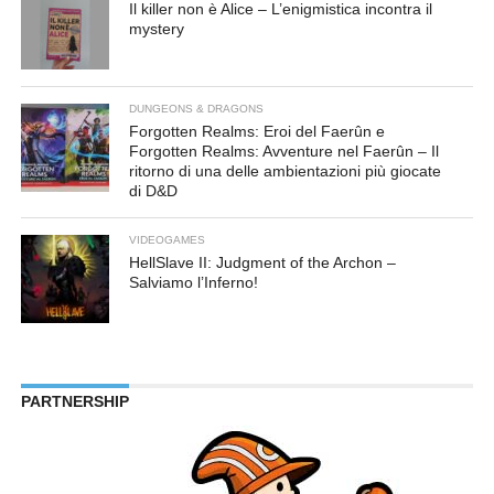
Il killer non è Alice – L’enigmistica incontra il
mystery
DUNGEONS & DRAGONS
Forgotten Realms: Eroi del Faerûn e
Forgotten Realms: Avventure nel Faerûn – Il
ritorno di una delle ambientazioni più giocate
di D&D
VIDEOGAMES
HellSlave II: Judgment of the Archon –
Salviamo l’Inferno!
PARTNERSHIP