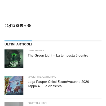
Instagram
TikTok
Twitch
YouTube
Discord
Telegram
Facebook
ULTIMI ARTICOLI
VIDEOGAMES
The Green Light – La tempesta è dentro
MAGIC: THE GATHERING
Lega Pauper Chieti Estate/Autunno 2026 –
Tappa 4 – La classifica
FUMETTI & LIBRI