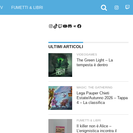
TV
FUMETTI & LIBRI
Instagram
TikTok
Twitch
YouTube
Discord
Telegram
Facebook
ULTIMI ARTICOLI
VIDEOGAMES
The Green Light – La
tempesta è dentro
MAGIC: THE GATHERING
Lega Pauper Chieti
Estate/Autunno 2026 – Tappa
4 – La classifica
FUMETTI & LIBRI
Il killer non è Alice –
L’enigmistica incontra il