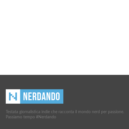
Testata giornalistica indie che racconta il mondo nerd per passione.
Passiamo tempo #Nerdando