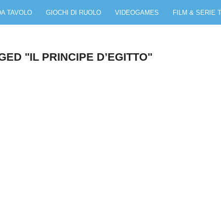
DA TAVOLO
GIOCHI DI RUOLO
VIDEOGAMES
FILM & SERIE 
ED "IL PRINCIPE D’EGITTO"