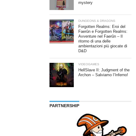
mystery
DUNGEONS & DRAGONS
Forgotten Realms: Eroi del
Faerûn e Forgotten Realms:
Avventure nel Faerûn – Il
ritorno di una delle
ambientazioni più giocate di
D&D
VIDEOGAMES
HellSlave II: Judgment of the
Archon – Salviamo l’Inferno!
PARTNERSHIP