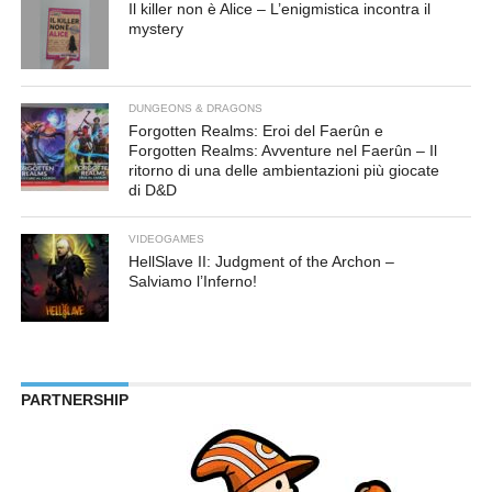
Il killer non è Alice – L’enigmistica incontra il
mystery
DUNGEONS & DRAGONS
Forgotten Realms: Eroi del Faerûn e
Forgotten Realms: Avventure nel Faerûn – Il
ritorno di una delle ambientazioni più giocate
di D&D
VIDEOGAMES
HellSlave II: Judgment of the Archon –
Salviamo l’Inferno!
PARTNERSHIP