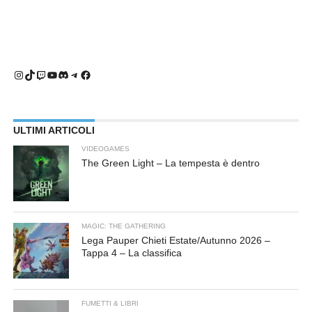
Instagram
TikTok
Twitch
YouTube
Discord
Telegram
Facebook
ULTIMI ARTICOLI
VIDEOGAMES
The Green Light – La tempesta è dentro
MAGIC: THE GATHERING
Lega Pauper Chieti Estate/Autunno 2026 –
Tappa 4 – La classifica
FUMETTI & LIBRI