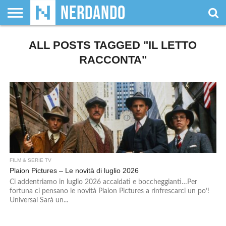
CHI
SIAMO
ALL POSTS TAGGED "IL LETTO
GIOCHI
GIOCHI
VIDEOGAMES
FILM
FUMETTI
MAGIC:
DUNGEONS
WRESTLING
NERDANDO
I
DA
DI
&
& LIBRI
THE
&
AWARDS
BOLLINI
TAVOLO
RUOLO
SERIE
GATHERING
DRAGONS
RACCONTA"
TV
FILM & SERIE TV
Plaion Pictures – Le novità di luglio 2026
Ci addentriamo in luglio 2026 accaldati e boccheggianti…Per
fortuna ci pensano le novità Plaion Pictures a rinfrescarci un po’!
Universal Sarà un...