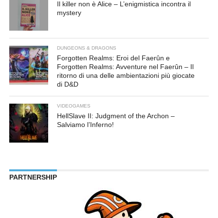
Il killer non è Alice – L’enigmistica incontra il
mystery
DUNGEONS & DRAGONS
Forgotten Realms: Eroi del Faerûn e
Forgotten Realms: Avventure nel Faerûn – Il
ritorno di una delle ambientazioni più giocate
di D&D
VIDEOGAMES
HellSlave II: Judgment of the Archon –
Salviamo l’Inferno!
PARTNERSHIP