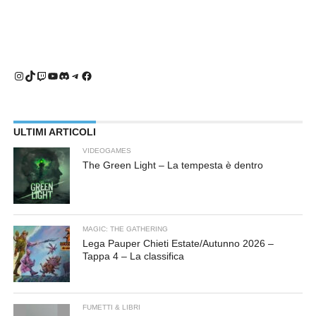
Instagram
TikTok
Twitch
YouTube
Discord
Telegram
Facebook
ULTIMI ARTICOLI
VIDEOGAMES
The Green Light – La tempesta è dentro
MAGIC: THE GATHERING
Lega Pauper Chieti Estate/Autunno 2026 –
Tappa 4 – La classifica
FUMETTI & LIBRI