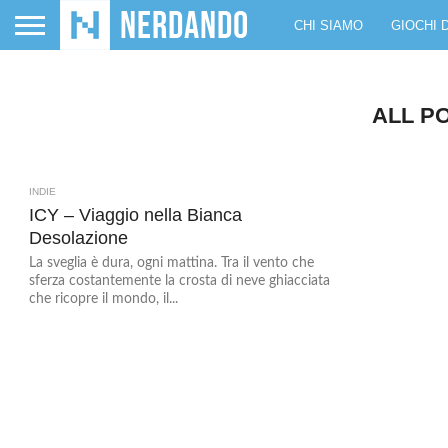
CHI SIAMO
GIOCHI 
ALL P
INDIE
1
ICY – Viaggio nella Bianca
Desolazione
La sveglia è dura, ogni mattina. Tra il vento che
sferza costantemente la crosta di neve ghiacciata
che ricopre il mondo, il...