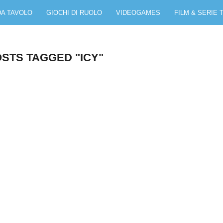
DA TAVOLO
GIOCHI DI RUOLO
VIDEOGAMES
FILM & SERIE 
OSTS TAGGED "ICY"