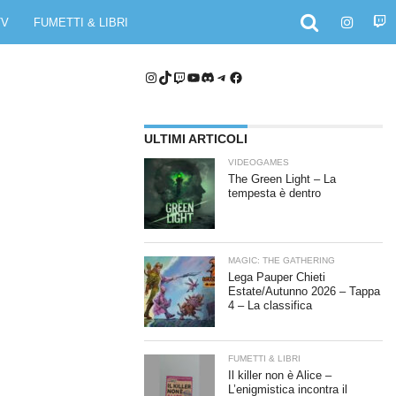
TV
FUMETTI & LIBRI
Instagram
TikTok
Twitch
YouTube
Discord
Telegram
Facebook
ULTIMI ARTICOLI
VIDEOGAMES
The Green Light – La
tempesta è dentro
MAGIC: THE GATHERING
Lega Pauper Chieti
Estate/Autunno 2026 – Tappa
4 – La classifica
FUMETTI & LIBRI
Il killer non è Alice –
L’enigmistica incontra il