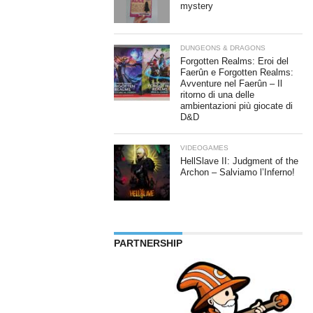
mystery
DUNGEONS & DRAGONS
Forgotten Realms: Eroi del
Faerûn e Forgotten Realms:
Avventure nel Faerûn – Il
ritorno di una delle
ambientazioni più giocate di
D&D
VIDEOGAMES
HellSlave II: Judgment of the
Archon – Salviamo l’Inferno!
PARTNERSHIP