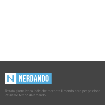
Testata giornalistica indie che racconta il mondo nerd per passione.
Passiamo tempo #Nerdando