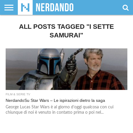
CHI
SIAMO
ALL POSTS TAGGED "I SETTE
GIOCHI
GIOCHI
VIDEOGAMES
FILM
FUMETTI
MAGIC:
DUNGEONS
WRESTLING
NERDANDO
I
DA
DI
&
& LIBRI
THE
&
AWARDS
BOLLINI
TAVOLO
RUOLO
SERIE
GATHERING
DRAGONS
SAMURAI"
TV
FILM & SERIE TV
NerdandoSu Star Wars – Le ispirazioni dietro la saga
George Lucas Star Wars è al giorno d’oggi qualcosa con cui
chiunque di noi è venuto in contatto prima o poi nel...