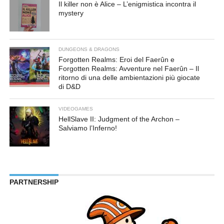
Il killer non è Alice – L’enigmistica incontra il
mystery
DUNGEONS & DRAGONS
Forgotten Realms: Eroi del Faerûn e
Forgotten Realms: Avventure nel Faerûn – Il
ritorno di una delle ambientazioni più giocate
di D&D
VIDEOGAMES
HellSlave II: Judgment of the Archon –
Salviamo l’Inferno!
PARTNERSHIP