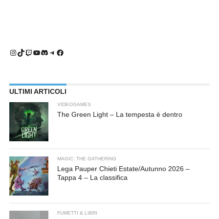
Instagram
TikTok
Twitch
YouTube
Discord
Telegram
Facebook
ULTIMI ARTICOLI
VIDEOGAMES
The Green Light – La tempesta è dentro
MAGIC: THE GATHERING
Lega Pauper Chieti Estate/Autunno 2026 –
Tappa 4 – La classifica
FUMETTI & LIBRI