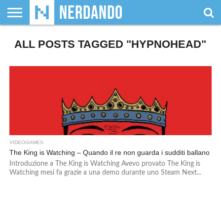
CHI
ALL POSTS TAGGED "HYPNOHEAD"
SIAMO
GIOCHI
GIOCHI
VIDEOGAMES
FILM
FUMETTI
MAGIC:
DUNGEONS
WRESTLING
NERDANDO
I
DA
DI
&
& LIBRI
THE
&
AWARDS
BOLLINI
TAVOLO
RUOLO
SERIE
GATHERING
DRAGONS
TV
VIDEOGAMES
The King is Watching – Quando il re non guarda i sudditi ballano
Introduzione a The King is Watching Avevo provato The King is
Watching mesi fa grazie a una demo durante uno Steam Next...