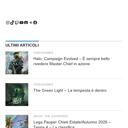
Instagram
TikTok
Twitch
YouTube
Discord
Telegram
Facebook
ULTIMI ARTICOLI
VIDEOGAMES
Halo: Campaign Evolved – È sempre bello
rivedere Master Chief in azione
VIDEOGAMES
The Green Light – La tempesta è dentro
MAGIC: THE GATHERING
Lega Pauper Chieti Estate/Autunno 2026 –
Tappa 4 – La classifica