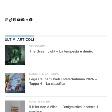
Instagram
TikTok
Twitch
YouTube
Discord
Telegram
Facebook
ULTIMI ARTICOLI
VIDEOGAMES
The Green Light – La tempesta è dentro
MAGIC: THE GATHERING
Lega Pauper Chieti Estate/Autunno 2026 –
Tappa 4 – La classifica
FUMETTI & LIBRI
Il killer non è Alice – L’enigmistica incontra il
mystery