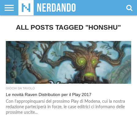
CHI
SIAMO
ALL POSTS TAGGED "HONSHU"
GIOCHI
GIOCHI
VIDEOGAMES
FILM
FUMETTI
MAGIC:
DUNGEONS
WRESTLING
NERDANDO
I
DA
DI
&
& LIBRI
THE
&
AWARDS
BOLLINI
TAVOLO
RUOLO
SERIE
GATHERING
DRAGONS
TV
GIOCHI DA TAVOLO
Le novità Raven Distribution per il Play 2017
Con l’appropinquarsi del prossimo Play di Modena, cui la nostra
redazione parteciperà in forze, le case editrici ci informano delle
prossime uscite...