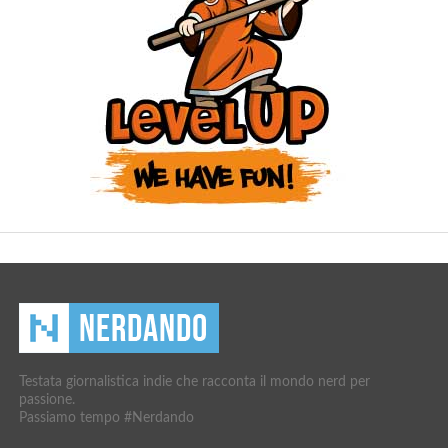
Testata giornalistica indie che racconta il mondo nerd per
passione.
Passiamo tempo #Nerdando