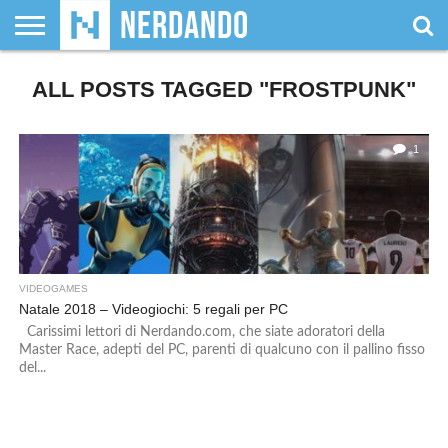
CHI
ALL POSTS TAGGED "FROSTPUNK"
SIAMO
GIOCHI
GIOCHI
VIDEOGAMES
FILM
FUMETTI
MAGIC:
DUNGEONS
WRESTLING
NERDANDO
I
DA
DI
&
& LIBRI
THE
&
AWARDS
BOLLINI
TAVOLO
RUOLO
SERIE
GATHERING
DRAGONS
TV
1
VIDEOGAMES
Natale 2018 – Videogiochi: 5 regali per PC
Carissimi lettori di Nerdando.com, che siate adoratori della
Master Race, adepti del PC, parenti di qualcuno con il pallino fisso
del...