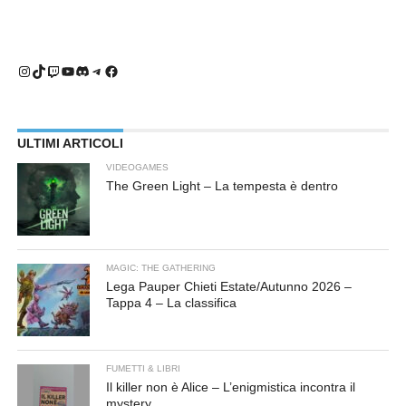
Instagram
TikTok
Twitch
YouTube
Discord
Telegram
Facebook
ULTIMI ARTICOLI
VIDEOGAMES
The Green Light – La tempesta è dentro
MAGIC: THE GATHERING
Lega Pauper Chieti Estate/Autunno 2026 –
Tappa 4 – La classifica
FUMETTI & LIBRI
Il killer non è Alice – L’enigmistica incontra il
mystery