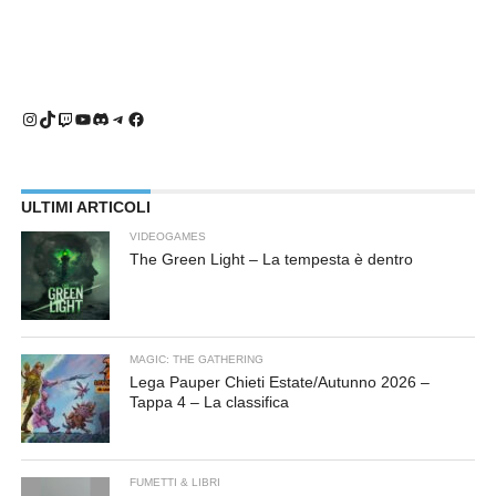
Instagram
TikTok
Twitch
YouTube
Discord
Telegram
Facebook
ULTIMI ARTICOLI
VIDEOGAMES
The Green Light – La tempesta è dentro
MAGIC: THE GATHERING
Lega Pauper Chieti Estate/Autunno 2026 –
Tappa 4 – La classifica
FUMETTI & LIBRI