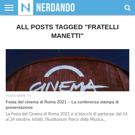
CHI
SIAMO
ALL POSTS TAGGED "FRATELLI
GIOCHI
GIOCHI
VIDEOGAMES
FILM
FUMETTI
MAGIC:
DUNGEONS
WRESTLING
NERDANDO
I
DA
DI
&
& LIBRI
THE
&
AWARDS
BOLLINI
TAVOLO
RUOLO
SERIE
GATHERING
DRAGONS
MANETTI"
TV
FILM & SERIE TV
Festa del cinema di Roma 2021 – La conferenza stampa di
presentazione
La Festa del Cinema di Roma 2021 è ai blocchi di partenza: dal 14
al 24 ottobre, infatti, l’Auditorium Parco della Musica...