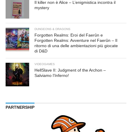
Il killer non è Alice – L’enigmistica incontra il
mystery
DUNGEONS & DRAGONS
Forgotten Realms: Eroi del Faerûn e
Forgotten Realms: Avventure nel Faerûn – Il
ritorno di una delle ambientazioni più giocate
di D&D
VIDEOGAMES
HellSlave II: Judgment of the Archon –
Salviamo l’Inferno!
PARTNERSHIP