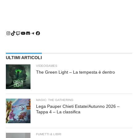
Instagram
TikTok
Twitch
YouTube
Discord
Telegram
Facebook
ULTIMI ARTICOLI
VIDEOGAMES
The Green Light – La tempesta è dentro
MAGIC: THE GATHERING
Lega Pauper Chieti Estate/Autunno 2026 –
Tappa 4 – La classifica
FUMETTI & LIBRI