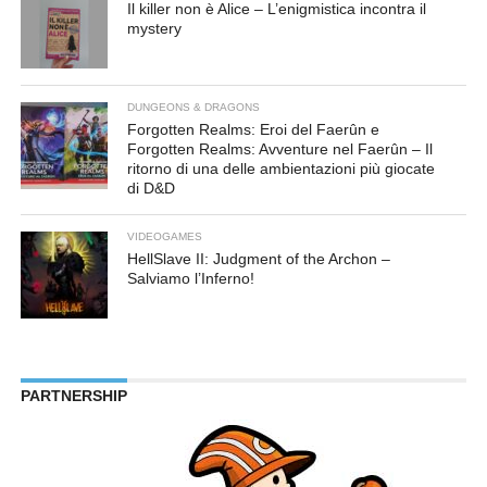
Il killer non è Alice – L’enigmistica incontra il
mystery
DUNGEONS & DRAGONS
Forgotten Realms: Eroi del Faerûn e
Forgotten Realms: Avventure nel Faerûn – Il
ritorno di una delle ambientazioni più giocate
di D&D
VIDEOGAMES
HellSlave II: Judgment of the Archon –
Salviamo l’Inferno!
PARTNERSHIP