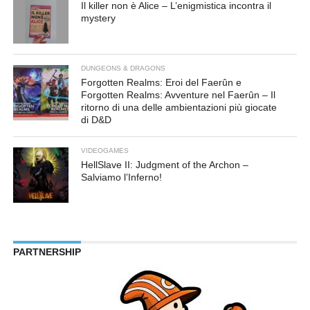
Il killer non è Alice – L’enigmistica incontra il
mystery
DUNGEONS & DRAGONS
Forgotten Realms: Eroi del Faerûn e
Forgotten Realms: Avventure nel Faerûn – Il
ritorno di una delle ambientazioni più giocate
di D&D
VIDEOGAMES
HellSlave II: Judgment of the Archon –
Salviamo l’Inferno!
PARTNERSHIP