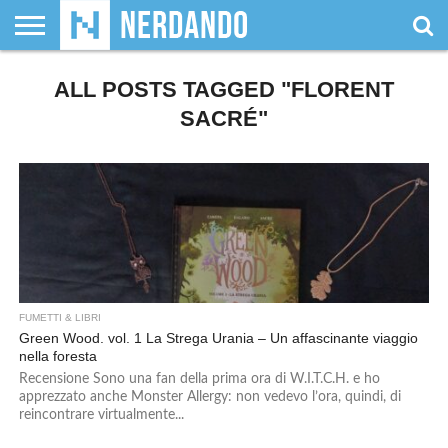
CHI
SIAMO
ALL POSTS TAGGED "FLORENT
GIOCHI
GIOCHI
VIDEOGAMES
FILM
FUMETTI
MAGIC:
DUNGEONS
WRESTLING
NERDANDO
I
DA
DI
&
& LIBRI
THE
&
AWARDS
BOLLINI
TAVOLO
RUOLO
SERIE
GATHERING
DRAGONS
SACRÉ"
TV
FUMETTI & LIBRI
Green Wood. vol. 1 La Strega Urania – Un affascinante viaggio
nella foresta
Recensione Sono una fan della prima ora di W.I.T.C.H. e ho
apprezzato anche Monster Allergy: non vedevo l’ora, quindi, di
reincontrare virtualmente...