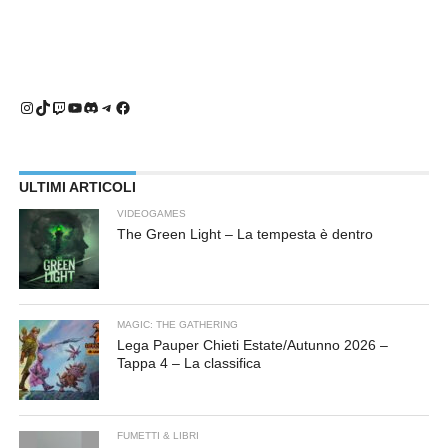
Instagram
TikTok
Twitch
YouTube
Discord
Telegram
Facebook
ULTIMI ARTICOLI
VIDEOGAMES
The Green Light – La tempesta è dentro
MAGIC: THE GATHERING
Lega Pauper Chieti Estate/Autunno 2026 –
Tappa 4 – La classifica
FUMETTI & LIBRI