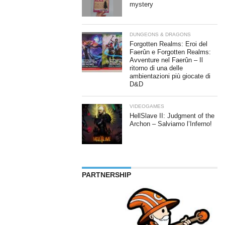
mystery
DUNGEONS & DRAGONS
Forgotten Realms: Eroi del
Faerûn e Forgotten Realms:
Avventure nel Faerûn – Il
ritorno di una delle
ambientazioni più giocate di
D&D
VIDEOGAMES
HellSlave II: Judgment of the
Archon – Salviamo l’Inferno!
PARTNERSHIP