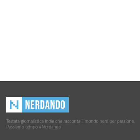
Testata giornalistica indie che racconta il mondo nerd per passione.
Passiamo tempo #Nerdando