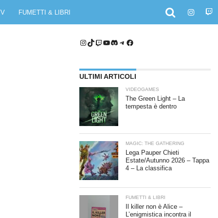
TV
FUMETTI & LIBRI
Instagram
TikTok
Twitch
YouTube
Discord
Telegram
Facebook
ULTIMI ARTICOLI
VIDEOGAMES
The Green Light – La
tempesta è dentro
MAGIC: THE GATHERING
Lega Pauper Chieti
Estate/Autunno 2026 – Tappa
4 – La classifica
FUMETTI & LIBRI
Il killer non è Alice –
L’enigmistica incontra il