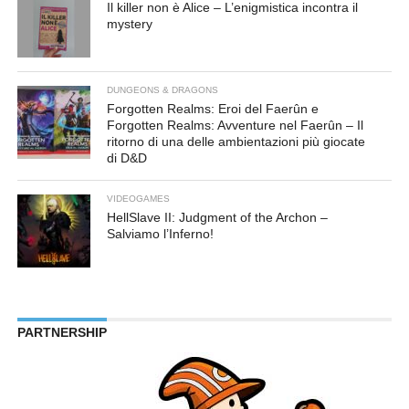
Il killer non è Alice – L’enigmistica incontra il
mystery
DUNGEONS & DRAGONS
Forgotten Realms: Eroi del Faerûn e
Forgotten Realms: Avventure nel Faerûn – Il
ritorno di una delle ambientazioni più giocate
di D&D
VIDEOGAMES
HellSlave II: Judgment of the Archon –
Salviamo l’Inferno!
PARTNERSHIP