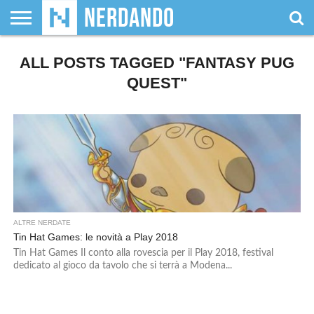
CHI
ALL POSTS TAGGED "FANTASY PUG
SIAMO
GIOCHI
GIOCHI
VIDEOGAMES
FILM
FUMETTI
MAGIC:
DUNGEONS
WRESTLING
NERDANDO
I
DA
DI
&
& LIBRI
THE
&
AWARDS
BOLLINI
TAVOLO
RUOLO
SERIE
GATHERING
DRAGONS
QUEST"
TV
ALTRE NERDATE
Tin Hat Games: le novità a Play 2018
Tin Hat Games Il conto alla rovescia per il Play 2018, festival
dedicato al gioco da tavolo che si terrà a Modena...