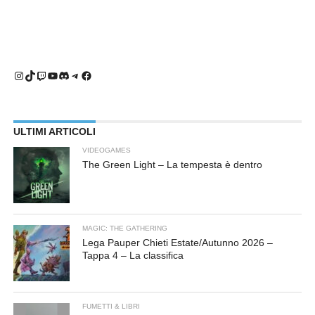
Instagram
TikTok
Twitch
YouTube
Discord
Telegram
Facebook
ULTIMI ARTICOLI
VIDEOGAMES
The Green Light – La tempesta è dentro
MAGIC: THE GATHERING
Lega Pauper Chieti Estate/Autunno 2026 –
Tappa 4 – La classifica
FUMETTI & LIBRI