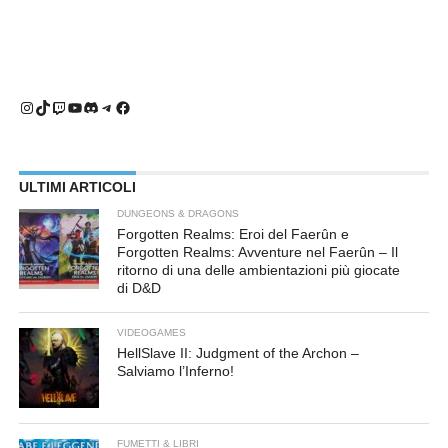
Instagram
TikTok
Twitch
YouTube
Discord
Telegram
Facebook
ULTIMI ARTICOLI
DUNGEONS & DRAGONS
Forgotten Realms: Eroi del Faerûn e
Forgotten Realms: Avventure nel Faerûn – Il
ritorno di una delle ambientazioni più giocate
di D&D
VIDEOGAMES
HellSlave II: Judgment of the Archon –
Salviamo l’Inferno!
FUMETTI & LIBRI