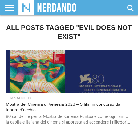
CHI
ALL POSTS TAGGED "EVIL DOES NOT
SIAMO
GIOCHI
GIOCHI
VIDEOGAMES
FILM
FUMETTI
MAGIC:
DUNGEONS
WRESTLING
NERDANDO
I
DA
DI
&
& LIBRI
THE
&
AWARDS
BOLLINI
TAVOLO
RUOLO
SERIE
GATHERING
DRAGONS
EXIST"
TV
FILM & SERIE TV
Mostra del Cinema di Venezia 2023 – 5 film in concorso da
tenere d’occhio
80 candeline per la Mostra del Cinema Puntuale come ogni anno
la capitale italiana del cinema si appresta ad accendere i riflettori...