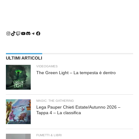
Instagram
TikTok
Twitch
YouTube
Discord
Telegram
Facebook
ULTIMI ARTICOLI
VIDEOGAMES
The Green Light – La tempesta è dentro
MAGIC: THE GATHERING
Lega Pauper Chieti Estate/Autunno 2026 –
Tappa 4 – La classifica
FUMETTI & LIBRI