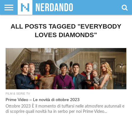
CHI
ALL POSTS TAGGED "EVERYBODY
SIAMO
GIOCHI
GIOCHI
VIDEOGAMES
FILM
FUMETTI
MAGIC:
DUNGEONS
WRESTLING
NERDANDO
I
DA
DI
&
& LIBRI
THE
&
AWARDS
BOLLINI
TAVOLO
RUOLO
SERIE
GATHERING
DRAGONS
LOVES DIAMONDS"
TV
FILM & SERIE TV
Prime Video – Le novità di ottobre 2023
Ottobre 2023 È il momento di tuffarsi nelle atmosfere autunnali e
di scoprire quali novità ha in serbo per noi Prime Video...