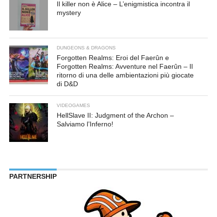
Il killer non è Alice – L’enigmistica incontra il
mystery
DUNGEONS & DRAGONS
Forgotten Realms: Eroi del Faerûn e
Forgotten Realms: Avventure nel Faerûn – Il
ritorno di una delle ambientazioni più giocate
di D&D
VIDEOGAMES
HellSlave II: Judgment of the Archon –
Salviamo l’Inferno!
PARTNERSHIP