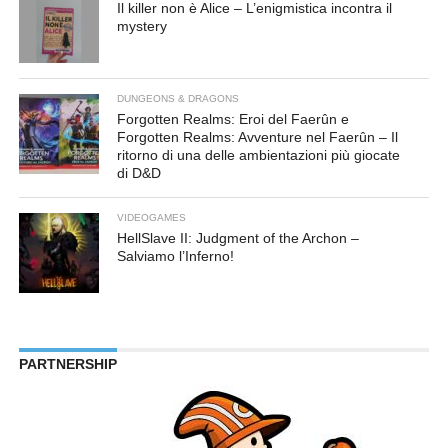
Il killer non è Alice – L’enigmistica incontra il
mystery
DUNGEONS & DRAGONS
Forgotten Realms: Eroi del Faerûn e
Forgotten Realms: Avventure nel Faerûn – Il
ritorno di una delle ambientazioni più giocate
di D&D
VIDEOGAMES
HellSlave II: Judgment of the Archon –
Salviamo l’Inferno!
PARTNERSHIP