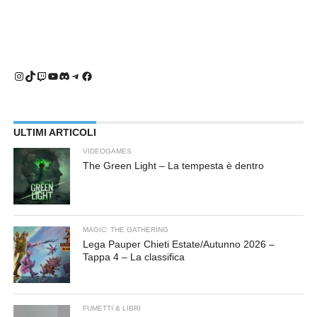
Instagram
TikTok
Twitch
YouTube
Discord
Telegram
Facebook
ULTIMI ARTICOLI
VIDEOGAMES
The Green Light – La tempesta è dentro
MAGIC: THE GATHERING
Lega Pauper Chieti Estate/Autunno 2026 –
Tappa 4 – La classifica
FUMETTI & LIBRI