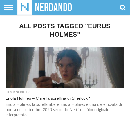
CHI
SIAMO
ALL POSTS TAGGED "EURUS
GIOCHI
GIOCHI
VIDEOGAMES
FILM
FUMETTI
MAGIC:
DUNGEONS
WRESTLING
NERDANDO
I
DA
DI
&
& LIBRI
THE
&
AWARDS
BOLLINI
TAVOLO
RUOLO
SERIE
GATHERING
DRAGONS
HOLMES"
TV
FILM & SERIE TV
Enola Holmes – Chi è la sorellina di Sherlock?
Enola Holmes, la sorella ribelle Enola Holmes è una delle novità di
punta del settembre 2020 secondo Netflix. Il film originale
interpretato...