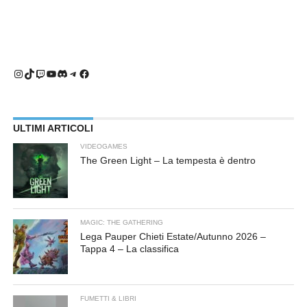
Instagram
TikTok
Twitch
YouTube
Discord
Telegram
Facebook
ULTIMI ARTICOLI
VIDEOGAMES
The Green Light – La tempesta è dentro
MAGIC: THE GATHERING
Lega Pauper Chieti Estate/Autunno 2026 –
Tappa 4 – La classifica
FUMETTI & LIBRI