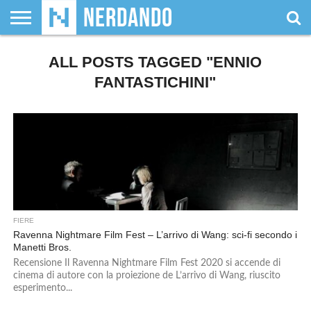
CHI
SIAMO
ALL POSTS TAGGED "ENNIO
GIOCHI
GIOCHI
VIDEOGAMES
FILM
FUMETTI
MAGIC:
DUNGEONS
WRESTLING
NERDANDO
I
DA
DI
&
& LIBRI
THE
&
AWARDS
BOLLINI
TAVOLO
RUOLO
SERIE
GATHERING
DRAGONS
FANTASTICHINI"
TV
FIERE
Ravenna Nightmare Film Fest – L’arrivo di Wang: sci-fi secondo i
Manetti Bros.
Recensione Il Ravenna Nightmare Film Fest 2020 si accende di
cinema di autore con la proiezione de L’arrivo di Wang, riuscito
esperimento...