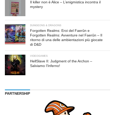
Il killer non è Alice – L’enigmistica incontra il
mystery
DUNGEONS & DRAGONS
Forgotten Realms: Eroi del Faerûn e
Forgotten Realms: Avventure nel Faerûn – Il
ritorno di una delle ambientazioni più giocate
di D&D
VIDEOGAMES
HellSlave II: Judgment of the Archon –
Salviamo l’Inferno!
PARTNERSHIP