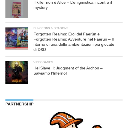
Il killer non è Alice – L’enigmistica incontra il
mystery
DUNGEONS & DRAGONS
Forgotten Realms: Eroi del Faerûn e
Forgotten Realms: Avventure nel Faerûn – Il
ritorno di una delle ambientazioni più giocate
di D&D
VIDEOGAMES
HellSlave II: Judgment of the Archon –
Salviamo l’Inferno!
PARTNERSHIP