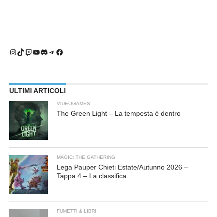
Instagram
TikTok
Twitch
YouTube
Discord
Telegram
Facebook
ULTIMI ARTICOLI
VIDEOGAMES
The Green Light – La tempesta è dentro
MAGIC: THE GATHERING
Lega Pauper Chieti Estate/Autunno 2026 –
Tappa 4 – La classifica
FUMETTI & LIBRI