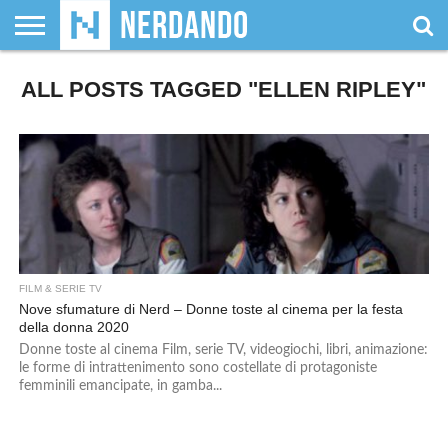
CHI
ALL POSTS TAGGED "ELLEN RIPLEY"
SIAMO
GIOCHI
GIOCHI
VIDEOGAMES
FILM
FUMETTI
MAGIC:
DUNGEONS
WRESTLING
NERDANDO
I
DA
DI
&
& LIBRI
THE
&
AWARDS
BOLLINI
TAVOLO
RUOLO
SERIE
GATHERING
DRAGONS
TV
FILM & SERIE TV
Nove sfumature di Nerd – Donne toste al cinema per la festa
della donna 2020
Donne toste al cinema Film, serie TV, videogiochi, libri, animazione:
le forme di intrattenimento sono costellate di protagoniste
femminili emancipate, in gamba...