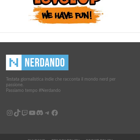
Testata giornalistica indie che racconta il mondo nerd per
passione.
Passiamo tempo #Nerdando
Instagram
TikTok
Twitch
YouTube
Discord
Telegram
Facebook