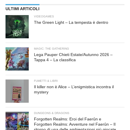
ULTIMI ARTICOLI
VIDEOGAMES
The Green Light – La tempesta è dentro
MAGIC: THE GATHERING
Lega Pauper Chieti Estate/Autunno 2026 –
Tappa 4 – La classifica
FUMETTI & LIBRI
Il killer non è Alice – L’enigmistica incontra il
mystery
DUNGEONS & DRAGONS
Forgotten Realms: Eroi del Faerûn e
Forgotten Realms: Avventure nel Faerûn – Il
ritorno di una delle ambientazioni più giocate